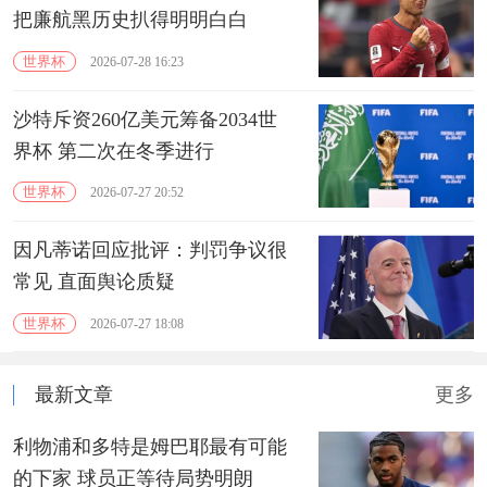
把廉航黑历史扒得明明白白
世界杯
2026-07-28 16:23
沙特斥资260亿美元筹备2034世
界杯 第二次在冬季进行
世界杯
2026-07-27 20:52
因凡蒂诺回应批评：判罚争议很
常见 直面舆论质疑
世界杯
2026-07-27 18:08
最新文章
更多
利物浦和多特是姆巴耶最有可能
的下家 球员正等待局势明朗