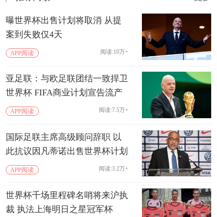
曝世界杯出售计划将取消 从提
案到失败仅4天
阅读:10万+
APP阅读
亚足联：与欧足联团结一致捍卫
世界杯 FIFA商业计划宣告流产
阅读:7.5万+
APP阅读
国际足联主席高级顾问辞职 以
此抗议因凡蒂诺出售世界杯计划
阅读:3.2万+
APP阅读
世界杯千场里程碑名哨将来沪执
裁 执法上海明日之星冠军杯