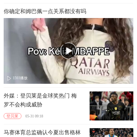
你确定和姆巴佩一点关系都没有吗
1593
播放
00:05
外媒：登贝莱是金球奖热门 梅
罗不会构成威胁
登贝莱
05-31 09:18
马赛体育总监确认今夏出售格林