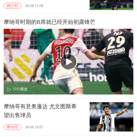
姆巴耶
06-08 11:08
摩纳哥时期的B席就已经开始初露锋芒
1192
播放
01:26
摩纳哥有意奥蓬达 尤文图斯希
望出售球员
摩纳哥
06-06 16:07