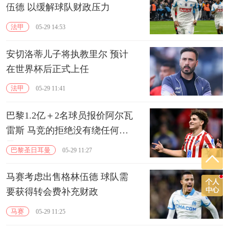
伍德 以缓解球队财政压力
法甲
05-29 14:53
安切洛蒂儿子将执教里尔 预计
在世界杯后正式上任
法甲
05-29 11:41
巴黎1.2亿＋2名球员报价阿尔瓦
雷斯 马竞的拒绝没有绕任何弯
子
巴黎圣日耳曼
05-29 11:27
马赛考虑出售格林伍德 球队需
要获得转会费补充财政
马赛
05-29 11:25