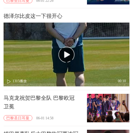
巴黎圣日耳曼
06-01 22:26
德泽尔比皮这一下很开心
1315
播放
00:10
马克龙祝贺巴黎全队 巴黎欧冠
卫冕
巴黎圣日耳曼
06-01 14:58