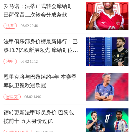
罗马诺：法蒂正式转会摩纳哥
巴萨保留二次转会分成条款
法蒂
06-02 22:46
法甲俱乐部身价榜最新排行：巴
黎13.7亿欧断层领先 摩纳哥位居
次席
法甲
06-02 15:12
恩里克将与巴黎续约4年 本赛季
率队卫冕欧冠欧冠
恩里克
06-02 14:02
德转更新法甲球员身价 巴黎包
揽前十 五人身价过亿