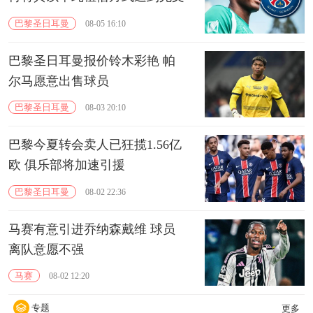
巴黎圣日耳曼
08-05 16:10
巴黎圣日耳曼报价铃木彩艳 帕
尔马愿意出售球员
巴黎圣日耳曼
08-03 20:10
巴黎今夏转会卖人已狂揽1.56亿
欧 俱乐部将加速引援
巴黎圣日耳曼
08-02 22:36
马赛有意引进乔纳森戴维 球员
离队意愿不强
马赛
08-02 12:20
专题
更多