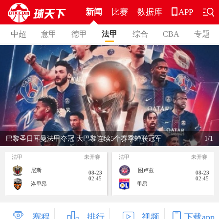
新闻
比赛
数据库
APP
中超
意甲
德甲
法甲
综合
CBA
专题
巴黎圣日耳曼法甲夺冠 大巴黎连续5个赛季蝉联冠军
1/1
法甲
未开赛
法甲
未开赛
尼斯
图卢兹
08-23
08-23
02:45
02:45
洛里昂
里昂
赛程
排行
视频
下载app