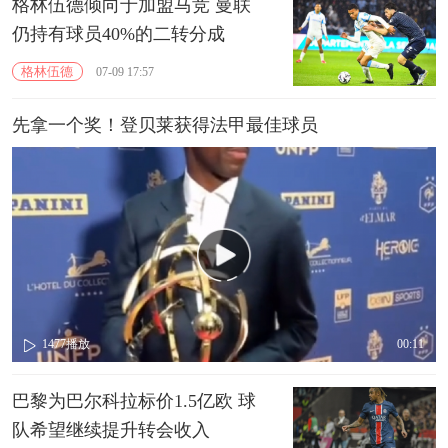
格林伍德倾向于加盟马竞 曼联
仍持有球员40%的二转分成
格林伍德
07-09 17:57
先拿一个奖！登贝莱获得法甲最佳球员
1477
播放
00:11
巴黎为巴尔科拉标价1.5亿欧 球
队希望继续提升转会收入