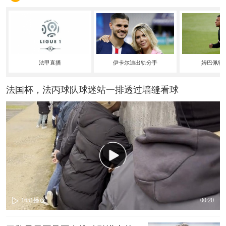
法甲直播
伊卡尔迪出轨分手
姆巴佩转
法国杯，法丙球队球迷站一排透过墙缝看球
1651
播放
00:20