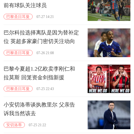
前有球队关注球员
巴黎圣日耳曼
07-27 14:21
巴尔科拉选择离队是因为替补定
位 英超多家豪门密切关注动向
巴黎圣日耳曼
07-26 21:08
巴黎今夏超1.2亿欧卖李刚仁和
拉莫斯 回笼资金剑指新援
巴黎圣日耳曼
07-25 22:43
小安切洛蒂谈执教里尔 父亲告
诉我当然该去
安切洛蒂
07-25 21:22