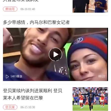
摩纳哥
06-16 01:40
多少带感情，内马尔和巴黎女记者
1483
播放
00:22
登贝莱续约谈判进展顺利 登贝
莱本人希望留在巴黎
登贝莱
06-15 10:30