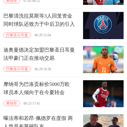
摩纳哥
07-02 06:22
巴黎清洗拉莫斯等3人回笼资金
同时球队还致力于中后卫的引入
巴黎圣日耳曼
06-29 21:04
迪奥曼德决定加盟巴黎圣日耳曼
法甲豪门正在推动交易
巴黎圣日耳曼
06-29 16:50
摩纳哥为巴洛贡标价5000万欧
球员本人倾向于在今夏转会
摩纳哥
06-23 17:41
曝法蒂和若昂·佩德罗在度假 两
人曾是布莱顿队友