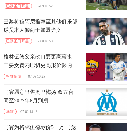
巴黎圣日耳曼
07-09 16:52
巴黎将穆阿尼推荐至其他俱乐部
球员本人倾向于加盟尤文
巴黎圣日耳曼
07-09 16:50
格林伍德父亲改口要更高薪水
主要受费内巴切更高报价影响
格林伍德
07-08 16:25
马赛愿意出售奥巴梅扬 双方合
同至2027年6月到期
马赛
07-02 18:18
马赛为格林伍德标价5千万 马竞