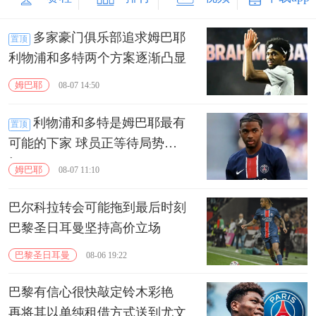
多家豪门俱乐部追求姆巴耶
置顶
利物浦和多特两个方案逐渐凸显
姆巴耶
08-07 14:50
利物浦和多特是姆巴耶最有
置顶
可能的下家 球员正等待局势明
朗
姆巴耶
08-07 11:10
巴尔科拉转会可能拖到最后时刻
巴黎圣日耳曼坚持高价立场
巴黎圣日耳曼
08-06 19:22
巴黎有信心很快敲定铃木彩艳
再将其以单纯租借方式送到尤文