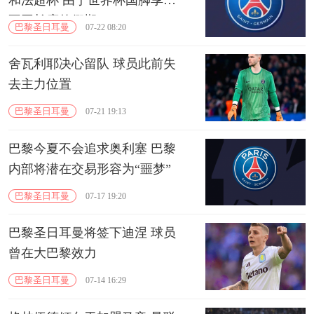
和法超杯 由于世界杯国脚享受
不同长度的假期
巴黎圣日耳曼
07-22 08:20
舍瓦利耶决心留队 球员此前失
去主力位置
巴黎圣日耳曼
07-21 19:13
巴黎今夏不会追求奥利塞 巴黎
内部将潜在交易形容为“噩梦”
巴黎圣日耳曼
07-17 19:20
巴黎圣日耳曼将签下迪涅 球员
曾在大巴黎效力
巴黎圣日耳曼
07-14 16:29