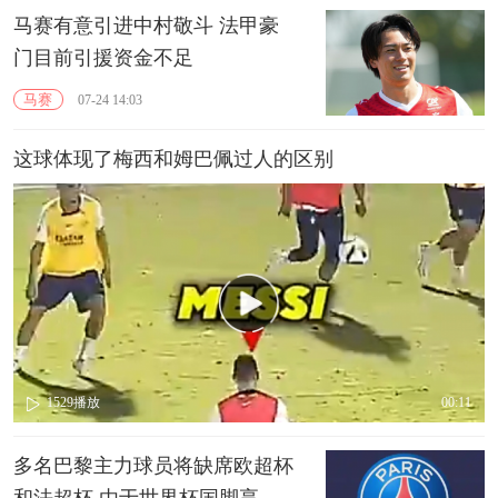
马赛有意引进中村敬斗 法甲豪
门目前引援资金不足
马赛
07-24 14:03
这球体现了梅西和姆巴佩过人的区别
1529
播放
00:11
多名巴黎主力球员将缺席欧超杯