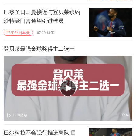
巴黎圣日耳曼接近与登贝莱续约
沙特豪门曾希望引进球员
巴黎圣日耳曼
07-29 18:52
登贝莱最强金球奖得主二选一
1930
播放
00:34
巴尔科拉不会强行推进离队 目