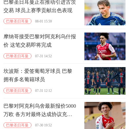
巴黎圣日耳曼正在推动引进古茨
交易 球员上赛季贡献出色表现
巴黎圣日耳曼
08-01 15:59
摩纳哥接受巴黎对阿克利乌什报
价 这笔交易即将完成
巴黎圣日耳曼
07-31 14:52
坎波斯：爱签葡萄牙球员 巴黎
拥有多名葡籍球员
巴黎圣日耳曼
07-31 12:12
巴黎对阿克利乌舍最新报价5000
万欧 各方对最终达成协议充满
信心
巴黎圣日耳曼
07-30 19:52