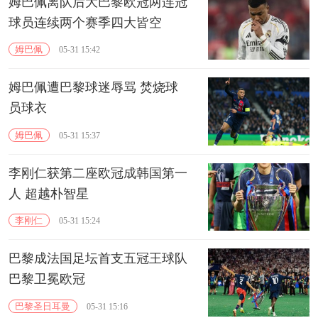
姆巴佩离队后大巴黎欧冠两连冠
球员连续两个赛季四大皆空
姆巴佩
05-31 15:42
姆巴佩遭巴黎球迷辱骂 焚烧球
员球衣
姆巴佩
05-31 15:37
李刚仁获第二座欧冠成韩国第一
人 超越朴智星
李刚仁
05-31 15:24
巴黎成法国足坛首支五冠王球队
巴黎卫冕欧冠
巴黎圣日耳曼
05-31 15:16