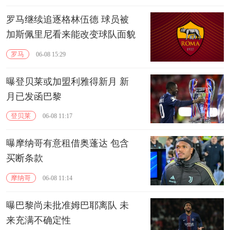
罗马继续追逐格林伍德 球员被
加斯佩里尼看来能改变球队面貌
罗马
06-08 15:29
曝登贝莱或加盟利雅得新月 新
月已发函巴黎
登贝莱
06-08 11:17
曝摩纳哥有意租借奥蓬达 包含
买断条款
摩纳哥
06-08 11:14
曝巴黎尚未批准姆巴耶离队 未
来充满不确定性