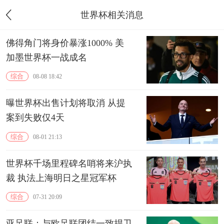
世界杯相关消息
佛得角门将身价暴涨1000% 美
加墨世界杯一战成名
综合
08-08 18:42
曝世界杯出售计划将取消 从提
案到失败仅4天
综合
08-01 21:13
世界杯千场里程碑名哨将来沪执
裁 执法上海明日之星冠军杯
综合
07-31 20:09
亚足联：与欧足联团结一致捍卫