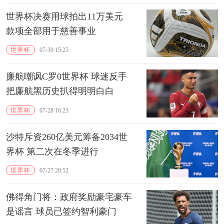
世界杯决赛用球拍出11万美元
款项全部用于慈善事业
世界杯
07-30 15:25
廉航嘲讽C罗0世界杯 球迷反手
把廉航黑历史扒得明明白白
世界杯
07-28 16:23
沙特斥资260亿美元筹备2034世
界杯 第二次在冬季进行
世界杯
07-27 20:52
佛得角门将：政府奖励豪宅豪车
是谣言 球员已签约智利豪门