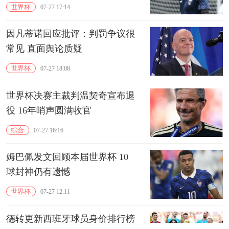
世界杯
07-27 17:14
因凡蒂诺回应批评：判罚争议很
常见 直面舆论质疑
世界杯
07-27 18:08
世界杯决赛主裁判温契奇宣布退
役 16年哨声圆满收官
综合
07-27 16:16
姆巴佩发文回顾本届世界杯 10
球封神仍有遗憾
世界杯
07-27 12:11
德转更新西班牙球员身价排行榜