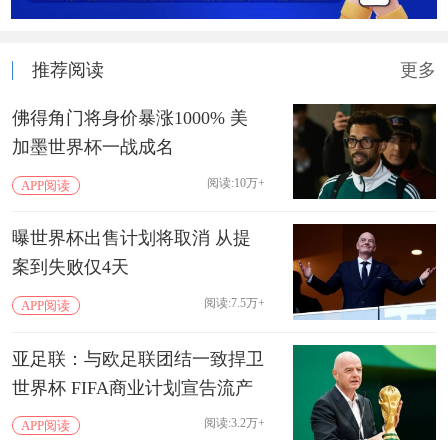
推荐阅读
更多
佛得角门将身价暴涨1000% 美
加墨世界杯一战成名
阅读:10万+
APP阅读
曝世界杯出售计划将取消 从提
案到失败仅4天
阅读:7.5万+
APP阅读
亚足联：与欧足联团结一致捍卫
世界杯 FIFA商业计划宣告流产
阅读:3.2万+
APP阅读