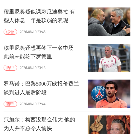
穆里尼奥疑似讽刺瓜迪奥拉 有
些人休息一年是软弱的表现
综合
2026-08-10 23:45
穆里尼奥还想再签下一名中场
此前未能签下罗德里
西甲
2026-08-10 23:13
罗马诺：巴黎5000万欧报价费兰
谈判进入最后阶段
西甲
2026-08-10 22:44
范加尔：梅西没那么伟大 他的
为人并不总令人愉快