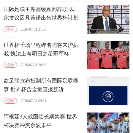
国际足联主席高级顾问辞职 以
此抗议因凡蒂诺出售世界杯计划
综合
2026-07-31 21:03
世界杯千场里程碑名哨将来沪执
裁 执法上海明日之星冠军杯
综合
2026-07-31 20:09
欧足联宣布抵制所有国际足联赛
事 世界杯含金量直接腰斩
综合
2026-07-31 09:21
阿根廷3人或面临长期禁赛 世界
杯决赛冲突余波未平