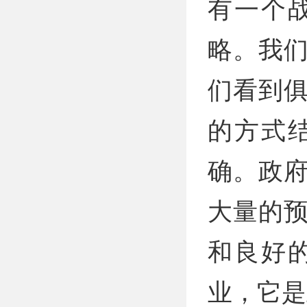
有一个
略。我们
们看到
的方式
确。政
大量的
和良好
业，它