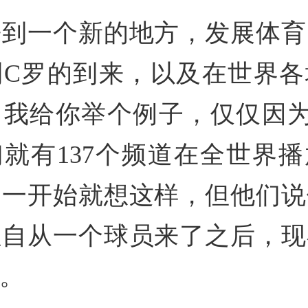
来到一个新的地方，发展体育
到C罗的到来，以及在世界各
。我给你举个例子，仅仅因为
就有137个频道在全世界
们一开始就想这样，但他们说
但自从一个球员来了之后，现
。