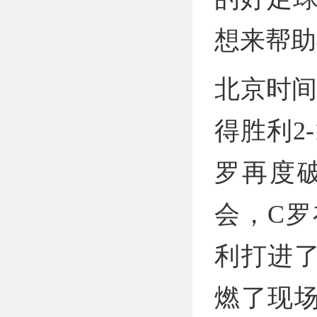
想来帮助
北京时间
得胜利2
罗再度
会，C
利打进
燃了现