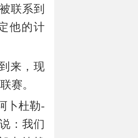
被联系到
定他的计
到来，现
业联赛。
阿卜杜勒-
说：我们