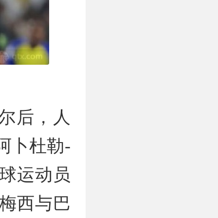
尔后，人
阿卜杜勒-
球运动员
-梅西与巴