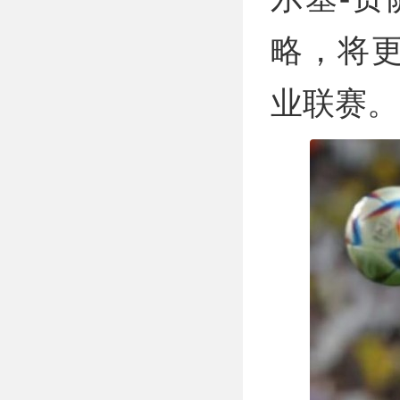
略，将
业联赛。