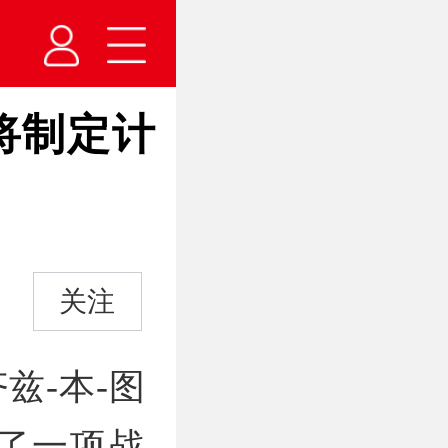
将制定计
关注
兹-本-图
了一项战