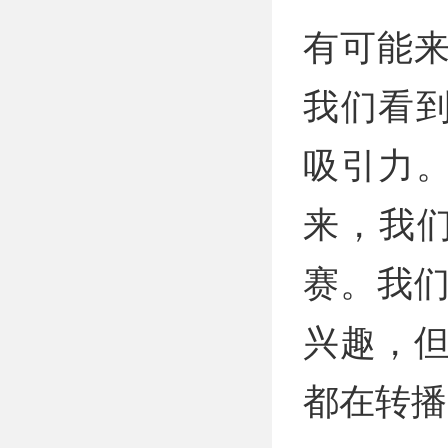
有可能
我们看
吸引力
来，我们
赛。我
兴趣，
都在转播