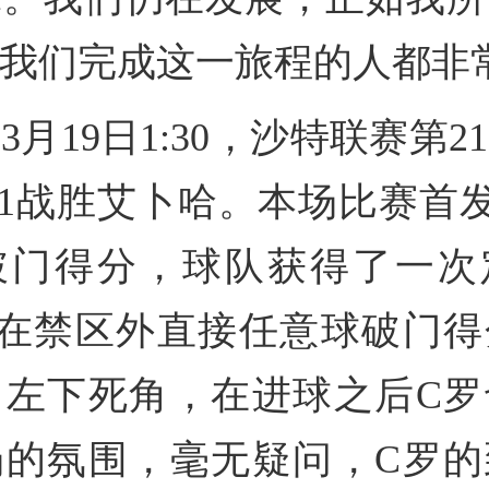
我们完成这一旅程的人都非
3月19日1:30，沙特联赛第2
-1战胜艾卜哈。本场比赛首
破门得分，球队获得了一次
罗在禁区外直接任意球破门得
了左下死角，在进球之后C罗
场的氛围，毫无疑问，C罗的