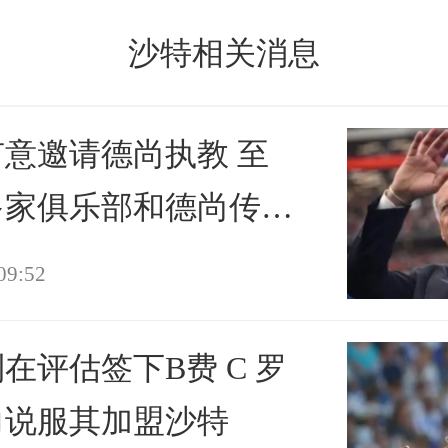
沙特相关消息
意邀请德尚执教 至
多家俱乐部和德尚传出
09:52
在评估签下B费 C 罗
力说服其加盟沙特