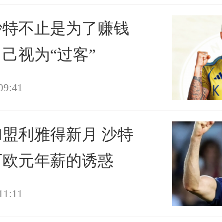
沙特不止是为了赚钱
己视为“过客”
09:41
盟利雅得新月 沙特
0万欧元年薪的诱惑
11:11