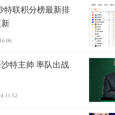
026沙特联积分榜最新排
更新
16:06
沙特主帅 率队出战
24 11:52