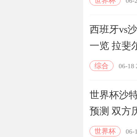
世界杯
06-
西班牙vs
一览 拉斐
综合
06-18 
世界杯沙特
预测 双方
世界杯
06-