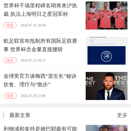
世界杯千场里程碑名哨将来沪执
裁 执法上海明日之星冠军杯
综合
2026-07-31 20:09
欧足联宣布抵制所有国际足联赛
事 世界杯含金量直接腰斩
综合
2026-07-31 09:21
金球奖官方谈梅西“逆生长”秘诀
饮食、理疗与“散步”
综合
2026-07-30 23:06
最新文章
更多
利物浦和多特是姆巴耶最有可能