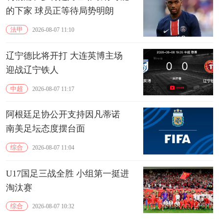
的下家 球员正等待局势明朗
法甲
2026-08-07 11:10
辽宁德比将开打 大连英博主场
迎战辽宁铁人
中超
2026-08-07 11:17
阿根廷足协公开支持因凡蒂诺
南美足坛态度摆台面
综合
2026-08-07 11:04
U17国足三战全胜 小组第一挺进
淘汰赛
综合
2026-08-07 10:32