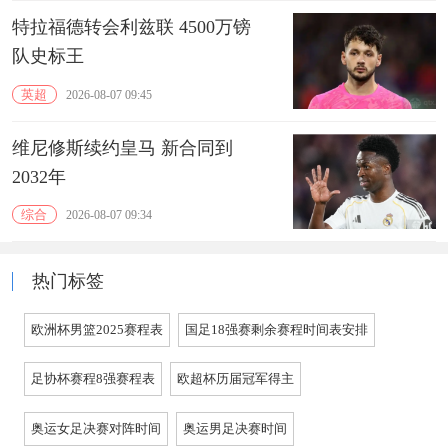
特拉福德转会利兹联 4500万镑
队史标王
英超
2026-08-07 09:45
维尼修斯续约皇马 新合同到
2032年
综合
2026-08-07 09:34
热门标签
欧洲杯男篮2025赛程表
国足18强赛剩余赛程时间表安排
足协杯赛程8强赛程表
欧超杯历届冠军得主
奥运女足决赛对阵时间
奥运男足决赛时间