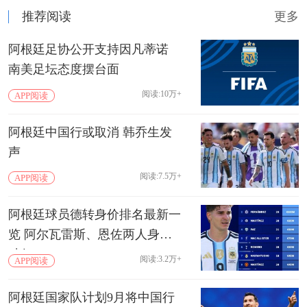
推荐阅读
更多
阿根廷足协公开支持因凡蒂诺
南美足坛态度摆台面
阅读:10万+
APP阅读
阿根廷中国行或取消 韩乔生发
声
阅读:7.5万+
APP阅读
阿根廷球员德转身价排名最新一
览 阿尔瓦雷斯、恩佐两人身价
破亿
阅读:3.2万+
APP阅读
阿根廷国家队计划9月将中国行