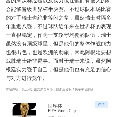
富的淘汰赛经验以及实力也让他们有很大的机
会能够晋级世界杯半决赛。不过球队本场比赛
的对手瑞士也绝非等闲之辈，虽然瑞士时隔多
年重返八强，不过球队近年来在世界杯的表现
一直很稳定，作为一支攻守均衡的队伍，瑞士
虽然没有顶级球星，但是他们的整体作战能力
也很出色，也是欧洲的劲旅，因此阿根廷要想
战胜瑞士绝非易事。而对于瑞士来说，虽然阿
根廷实力强于自己，但是他们也有充足的信心
与对方进行竞争。
本站声明：以上部分图文来自网络，如涉及侵权请联系平台删除
详情
世界杯
FIFA World Cup