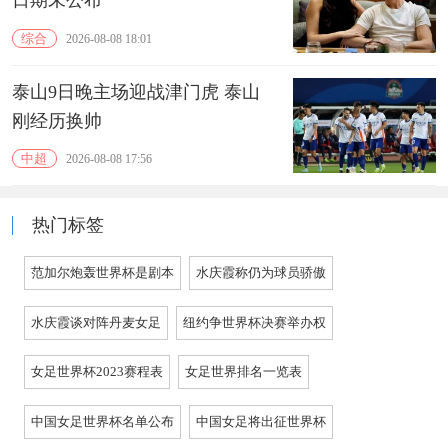
日期未公布
综合
2026-08-08 18:01
泰山9日晚主场迎战津门虎 泰山
刚经历换帅
中超
2026-08-08 17:56
热门标签
范加尔炮轰世界杯是剧本
水庆霞称仍为球员骄傲
水庆霞谈对阵丹麦女足
纽约争世界杯决赛举办权
女足世界杯2023赛程表
女足世界排名一览表
中国女足世界杯名单公布
中国女足将出征世界杯