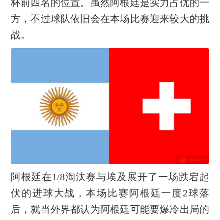
杯前四名的位置。虽然阿根廷是实力占优的一
方，不过球队依旧会在本场比赛迎来较大的挑
战。
阿根廷在1/8淘汰赛与埃及展开了一场跌宕起
伏的进球大战，本场比赛阿根廷一度2球落
后，就当外界都认为阿根廷可能要爆冷出局的