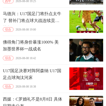
西甲
2026-08-08 19:25
马德兴：U17国足门将扑点太牛
了 替补门将点球大战连续贡献
扑救
综合
2026-08-08 19:00
佛得角门将身价暴涨1000% 美
加墨世界杯一战成名
综合
2026-08-08 18:42
U17国足决赛对阵阿森纳 U17国
足点球淘汰河床
综合
2026-08-08 18:38
西媒：C罗婚礼不是8月8日 具体