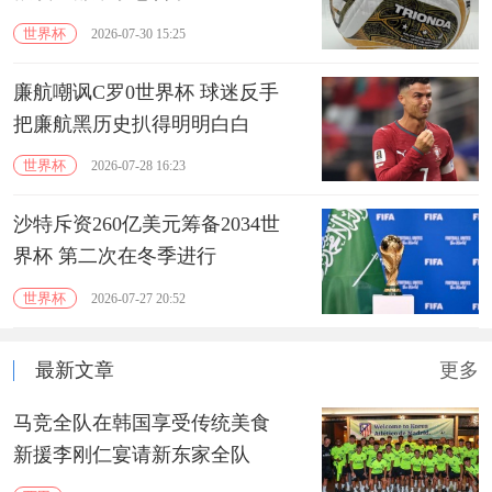
世界杯
2026-07-30 15:25
廉航嘲讽C罗0世界杯 球迷反手
把廉航黑历史扒得明明白白
世界杯
2026-07-28 16:23
沙特斥资260亿美元筹备2034世
界杯 第二次在冬季进行
世界杯
2026-07-27 20:52
最新文章
更多
马竞全队在韩国享受传统美食
新援李刚仁宴请新东家全队