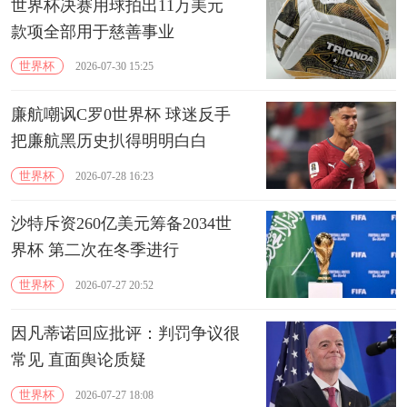
世界杯决赛用球拍出11万美元
款项全部用于慈善事业
世界杯
2026-07-30 15:25
廉航嘲讽C罗0世界杯 球迷反手
把廉航黑历史扒得明明白白
世界杯
2026-07-28 16:23
沙特斥资260亿美元筹备2034世
界杯 第二次在冬季进行
世界杯
2026-07-27 20:52
因凡蒂诺回应批评：判罚争议很
常见 直面舆论质疑
世界杯
2026-07-27 18:08