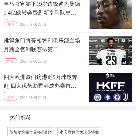
皇马官宣签下19岁边锋迪奥曼德
1.4亿欧转会费刷新皇马队史纪
录
西甲
2026-08-06 22:58
佛得角门将亮相智利俱乐部主场
月薪全智利联赛排第二
综合
2026-08-06 22:54
四大欧洲豪门访港近9万球迷奔
赴 四大优势助香港成办赛首选
地
综合
2026-08-06 22:23
热门标签
范加尔炮轰世界杯是剧本
水庆霞称仍为球员骄傲