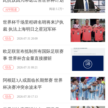
此抗议因凡蒂诺出售世界杯计划
阅读:3.2万+
APP阅读
世界杯千场里程碑名哨将来沪执
裁 执法上海明日之星冠军杯
综合
2026-07-31 20:09
欧足联宣布抵制所有国际足联赛
事 世界杯含金量直接腰斩
综合
2026-07-31 09:21
阿根廷3人或面临长期禁赛 世界
杯决赛冲突余波未平
综合
2026-07-30 17:13