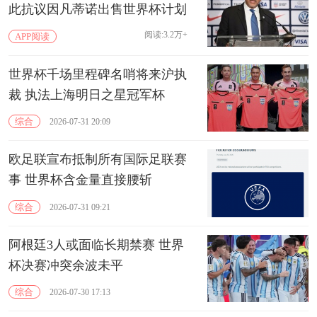
此抗议因凡蒂诺出售世界杯计划
阅读:3.2万+
APP阅读
世界杯千场里程碑名哨将来沪执
裁 执法上海明日之星冠军杯
综合
2026-07-31 20:09
欧足联宣布抵制所有国际足联赛
事 世界杯含金量直接腰斩
综合
2026-07-31 09:21
阿根廷3人或面临长期禁赛 世界
杯决赛冲突余波未平
综合
2026-07-30 17:13