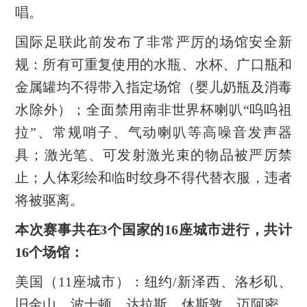
唱。
国际足联此前发布了非常严厉的场馆安全新
规：所有可重复使用的水瓶、水杯、广口瓶和
金属罐均不得带入指定场馆（婴儿奶瓶及消毒
水除外）；全面禁用南非世界杯喇叭“呜呜祖
拉”、常规哨子、气动喇叭等高噪音发声器
具；激光笔、可发射激光束的物品被严厉禁
止；人体彩绘和临时纹身不得代替衣服，违者
将被驱离。
本次赛事共在3个国家的16座城市进行，共计
16个场馆：
美国（11座城市）：纽约/新泽西、洛杉矶、
旧金山、波士顿、达拉斯、休斯敦、迈阿密、