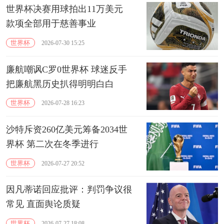
世界杯决赛用球拍出11万美元
款项全部用于慈善事业
世界杯
2026-07-30 15:25
廉航嘲讽C罗0世界杯 球迷反手
把廉航黑历史扒得明明白白
世界杯
2026-07-28 16:23
沙特斥资260亿美元筹备2034世
界杯 第二次在冬季进行
世界杯
2026-07-27 20:52
因凡蒂诺回应批评：判罚争议很
常见 直面舆论质疑
世界杯
2026-07-27 18:08