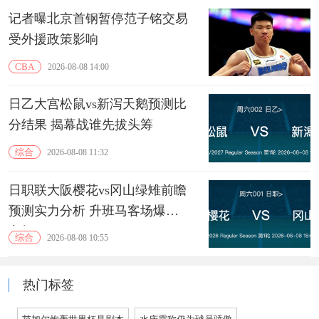
记者曝北京首钢暂停范子铭交易
受外援政策影响
CBA
2026-08-08 14:00
日乙大宫松鼠vs新泻天鹅预测比
分结果 揭幕战谁先拔头筹
综合
2026-08-08 11:32
日职联大阪樱花vs冈山绿雉前瞻
预测实力分析 升班马客场爆冷
良机
综合
2026-08-08 10:55
热门标签