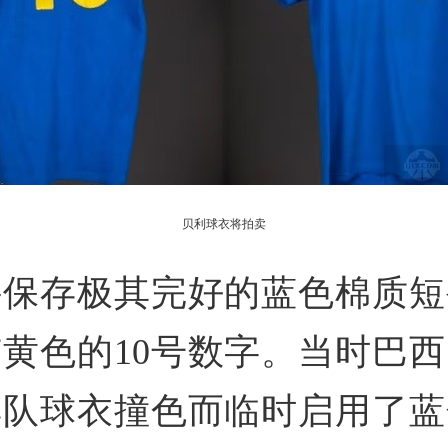
贝利球衣将拍卖
件保存极其完好的蓝色棉质短
黄色的10号数字。当时巴
典队球衣撞色而临时启用了蓝