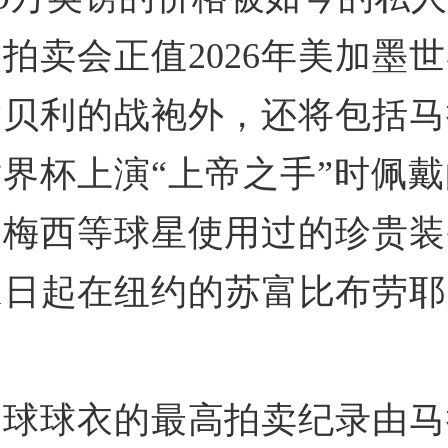
拍卖会正值2026年美加墨
除贝利的战袍外，还将包括马
年世界杯上演“上帝之手”时佩
及梅西等球星使用过的珍贵装
1日起在纽约的苏富比布劳
足球球衣的最高拍卖纪录由马