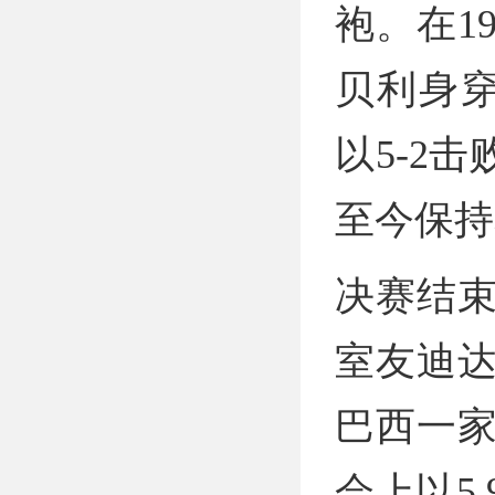
袍。在1
贝利身
以5-2
至今保持
决赛结
室友迪
巴西一家
会上以5