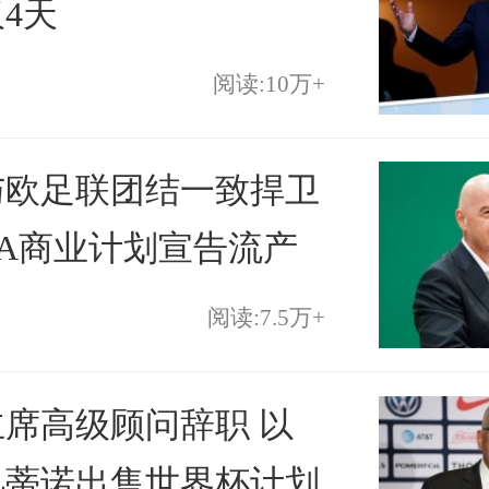
4天
阅读:10万+
与欧足联团结一致捍卫
IFA商业计划宣告流产
阅读:7.5万+
席高级顾问辞职 以
凡蒂诺出售世界杯计划