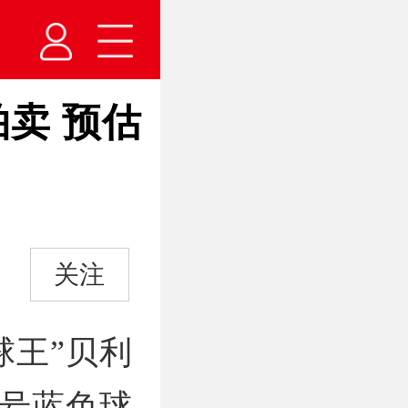
拍卖 预估
关注
球王”贝利
0号蓝色球