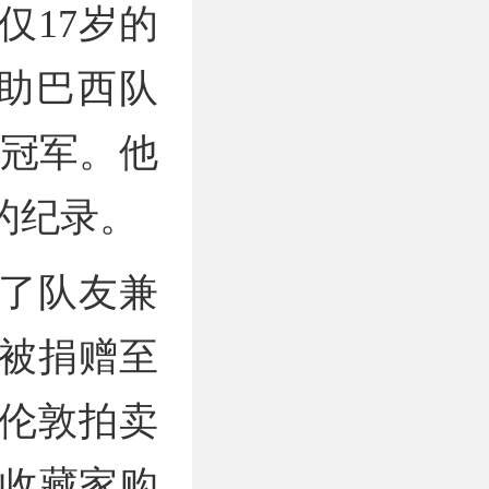
仅17岁的
助巴西队
杯冠军。他
的纪录。
了队友兼
被捐赠至
的伦敦拍卖
人收藏家购