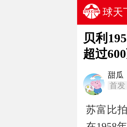
球天
贝利19
超过60
甜瓜
首发
苏富比拍
在195