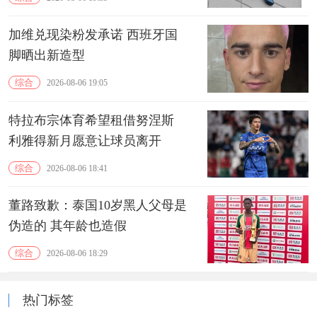
加维兑现染粉发承诺 西班牙国
脚晒出新造型
综合
2026-08-06 19:05
特拉布宗体育希望租借努涅斯
利雅得新月愿意让球员离开
综合
2026-08-06 18:41
董路致歉：泰国10岁黑人父母是
伪造的 其年龄也造假
综合
2026-08-06 18:29
热门标签