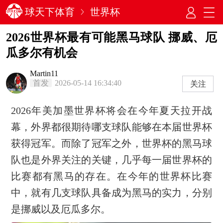
球天下体育
世界杯
2026世界杯最有可能黑马球队 挪威、厄
瓜多尔有机会
Martin11
首发
2026-05-14 16:34:40
关注
2026年美加墨世界杯将会在今年夏天拉开战
幕，外界都很期待哪支球队能够在本届世界杯
获得冠军。而除了冠军之外，世界杯的黑马球
队也是外界关注的关键，几乎每一届世界杯的
比赛都有黑马的存在。在今年的世界杯比赛
中，就有几支球队具备成为黑马的实力，分别
是挪威以及厄瓜多尔。