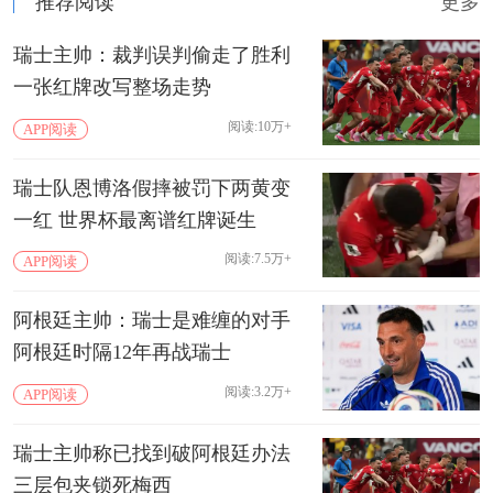
推荐阅读
更多
瑞士主帅：裁判误判偷走了胜利
一张红牌改写整场走势
阅读:10万+
APP阅读
瑞士队恩博洛假摔被罚下两黄变
一红 世界杯最离谱红牌诞生
阅读:7.5万+
APP阅读
阿根廷主帅：瑞士是难缠的对手
阿根廷时隔12年再战瑞士
阅读:3.2万+
APP阅读
瑞士主帅称已找到破阿根廷办法
三层包夹锁死梅西