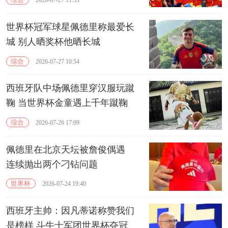
2026-07-27 11:35
世界杯冠军球星佩德里称最爱长
城 别人晒奖杯他晒长城
综合
2026-07-27 10:54
西班牙队中场佩德里穿汉服玩蹴
鞠 当世界杯金童遇上千年蹴鞠
综合
2026-07-26 17:09
佩德里在北京天坛被詹俊偶遇
连续抛出两个刁钻问题
世界杯
2026-07-24 19:40
西班牙主帅：因凡蒂诺称赞我们
是榜样 斗牛士军团世界杯夺冠