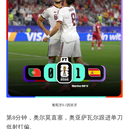
葡萄牙0-1西班牙
第8分钟，奥尔莫直塞，奥亚萨瓦尔跟进单刀
低射打偏。