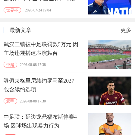
世界杯
2026-07-24 19:04
最新文章
更多
武汉三镇被中足联罚款5万元 因
主场违规搭建表演舞台
中超
2026-08-08 17:38
曝佩莱格里尼续约罗马至2027
包含续约选项
意甲
2026-08-08 17:30
中足联：延边龙鼎福布斯停赛4
场 因球场出现暴力行为