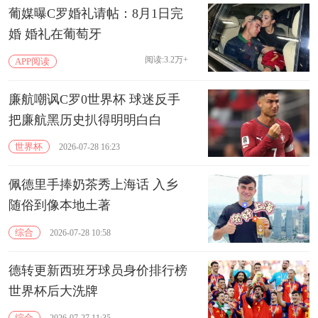
葡媒曝C罗婚礼请帖：8月1日完
婚 婚礼在葡萄牙
阅读:3.2万+
APP阅读
廉航嘲讽C罗0世界杯 球迷反手
把廉航黑历史扒得明明白白
世界杯
2026-07-28 16:23
佩德里手捧奶茶秀上海话 入乡
随俗到像本地土著
综合
2026-07-28 10:58
德转更新西班牙球员身价排行榜
世界杯后大洗牌
综合