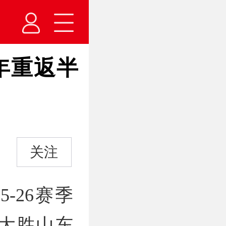
年重返半
关注
-26赛季
8大胜山东