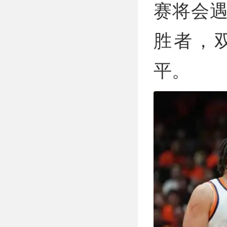
赛将会
胜者，双
平。