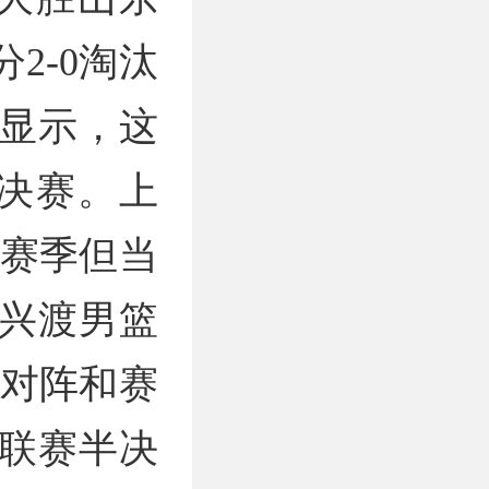
2-0淘汰
料显示，这
半决赛。上
2赛季但当
兴渡男篮
照对阵和赛
A联赛半决