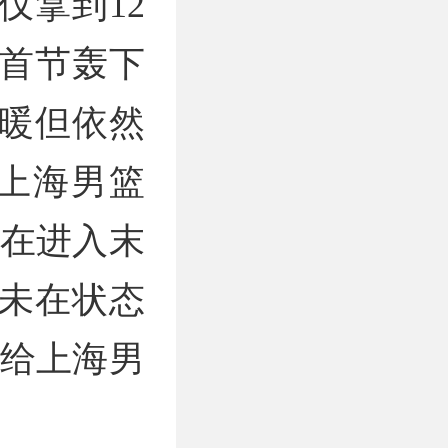
仅拿到12
首节轰下
回暖但依然
上海男篮
7在进入末
未在状态
败给上海男