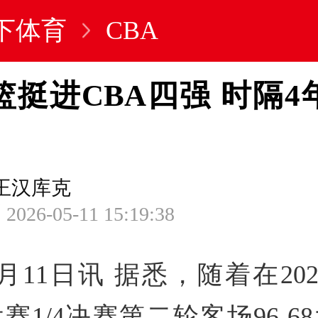
下体育
CBA
篮挺进CBA四强 时隔4
王汉库克
2026-05-11 15:19:38
月11日讯 据悉，随着在2025
后赛1/4决赛第二轮客场96-6