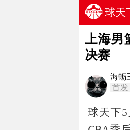
球天
上海男
决赛
海蛎
首发
球天下5
CBA季