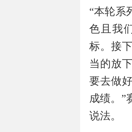
“本轮系
色且我
标。接
当的放
要去做
成绩。”
说法。