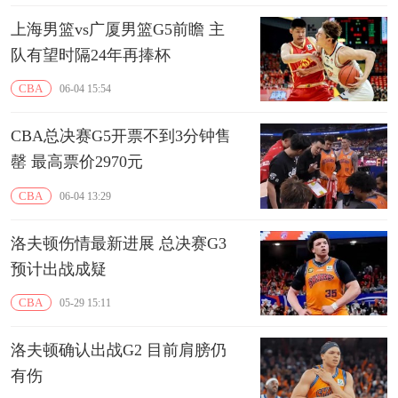
上海男篮vs广厦男篮G5前瞻 主
队有望时隔24年再捧杯
CBA
06-04 15:54
CBA总决赛G5开票不到3分钟售
罄 最高票价2970元
CBA
06-04 13:29
洛夫顿伤情最新进展 总决赛G3
预计出战成疑
CBA
05-29 15:11
洛夫顿确认出战G2 目前肩膀仍
有伤