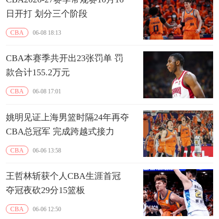
日开打 划分三个阶段
CBA
06-08 18:13
CBA本赛季共开出23张罚单 罚
款合计155.2万元
CBA
06-08 17:01
姚明见证上海男篮时隔24年再夺
CBA总冠军 完成跨越式接力
CBA
06-06 13:58
王哲林斩获个人CBA生涯首冠
夺冠夜砍29分15篮板
CBA
06-06 12:50