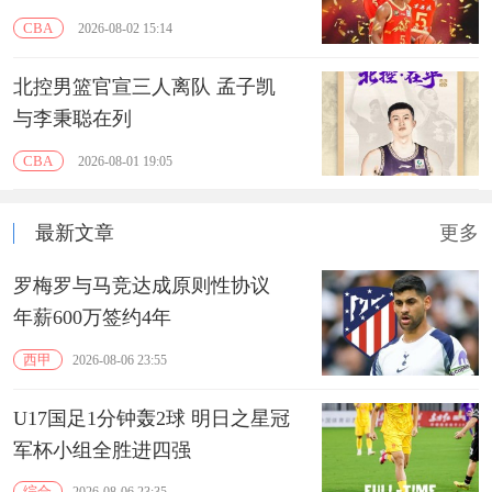
CBA
2026-08-02 15:14
北控男篮官宣三人离队 孟子凯
与李秉聪在列
CBA
2026-08-01 19:05
最新文章
更多
罗梅罗与马竞达成原则性协议
年薪600万签约4年
西甲
2026-08-06 23:55
U17国足1分钟轰2球 明日之星冠
军杯小组全胜进四强
综合