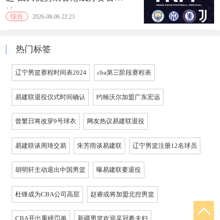
地
综合
2026-08-06 22:23
热门标签
辽宁男篮赛程时间表2024
cba第三阶段赛程表
易建联退役仪式时间确认
约翰沃尔加盟广东宏远
曾繁日将改穿9号球衣
网友热议易建联退役
易建联谈周琦交易
朱芳雨谈易建联
辽宁男篮注册12名球员
胡明轩主动退出中国男篮
曝易建联要退役
杜锋成为CBA公司高层
赵睿或将加盟北控男篮
CBA开出重磅罚单
新疆男篮欢迎吴冠希夫妇