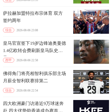
2026-08-06 23:35
萨拉赫加盟特拉布宗体育 双方
签约两年
综合
2026-08-06 23:08
皇马官宣签下19岁边锋迪奥曼德
1.4亿欧转会费刷新皇马队史纪
录
西甲
2026-08-06 22:58
佛得角门将亮相智利俱乐部主场
月薪全智利联赛排第二
综合
2026-08-06 22:54
四大欧洲豪门访港近9万球迷奔
赴 四大优势助香港成办赛首选