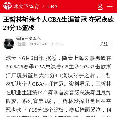
球天下体育
CBA
王哲林斩获个人CBA生涯首冠 夺冠夜砍
29分15篮板
海蛎王汉库克
首发
2026-06-06 12:50:35
关注
球天下6月6日讯 据悉，随着上海久事男篮在
2025-26赛季CBA总决赛G5主场103-82击败浙
江广厦男篮且大比分4-1淘汰对手之后，王哲
林斩获个人CBA生涯首冠。资料显示，王哲林
在职业生涯第14个赛季首次晋级总决赛且最终
圆梦。系列赛第5场，王哲林发挥出色且在夺
冠也砍下了29分15个篮板，赛后掩面哭泣，14