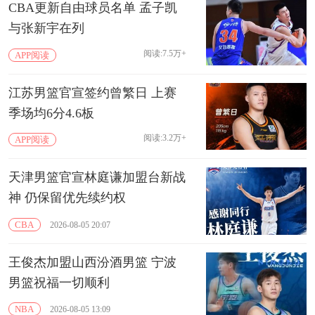
CBA更新自由球员名单 孟子凯
与张新宇在列
阅读:7.5万+
APP阅读
江苏男篮官宣签约曾繁日 上赛
季场均6分4.6板
阅读:3.2万+
APP阅读
天津男篮官宣林庭谦加盟台新战
神 仍保留优先续约权
CBA
2026-08-05 20:07
王俊杰加盟山西汾酒男篮 宁波
男篮祝福一切顺利
NBA
2026-08-05 13:09