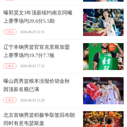
曝郭昊文3年顶薪续约南京同曦
上赛季场均20.6分5.5助
CBA
2026-08-05 12:35
辽宁本钢男篮官宣克里斯加盟
上赛季场均19.7分7.7板
CBA
2026-08-03 17:52
曝山西男篮根本没报价胡金秋
因顶薪名额已满
CBA
2026-08-03 15:28
北京首钢男篮积极争取签回布朗
同时有意韦瑟斯庞