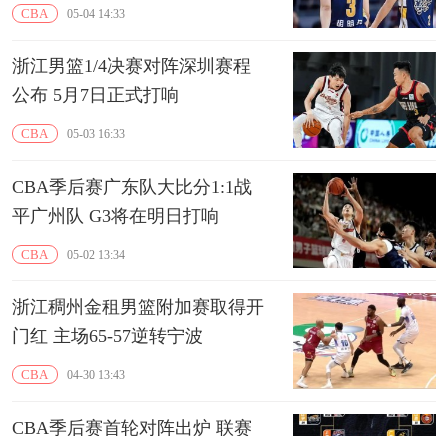
CBA
05-04 14:33
浙江男篮1/4决赛对阵深圳赛程
公布 5月7日正式打响
CBA
05-03 16:33
CBA季后赛广东队大比分1:1战
平广州队 G3将在明日打响
CBA
05-02 13:34
浙江稠州金租男篮附加赛取得开
门红 主场65-57逆转宁波
CBA
04-30 13:43
CBA季后赛首轮对阵出炉 联赛