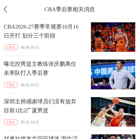
CBA季后赛相关消息
CBA2026-27赛季常规赛10月16
日开打 划分三个阶段
CBA
06-08 18:13
曝北控男篮主教练张庆鹏离任
未率队打入季后赛
CBA
06-02 19:12
深圳主帅感谢球员们没有放弃
目前1比2广厦男篮
CBA
05-22 14:15
赵睿社媒发文回应球迷 因生活