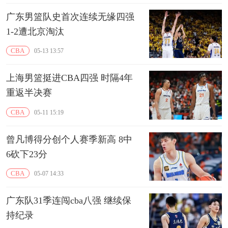
广东男篮队史首次连续无缘四强
1-2遭北京淘汰
CBA
05-13 13:57
上海男篮挺进CBA四强 时隔4年
重返半决赛
CBA
05-11 15:19
曾凡博得分创个人赛季新高 8中
6砍下23分
CBA
05-07 14:33
广东队31季连闯cba八强 继续保
持纪录