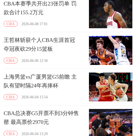
CBA本赛季共开出23张罚单 罚
款合计155.2万元
CBA
2026-06-08 17:01
王哲林斩获个人CBA生涯首冠
夺冠夜砍29分15篮板
CBA
2026-06-06 12:50
上海男篮vs广厦男篮G5前瞻 主
队有望时隔24年再捧杯
CBA
2026-06-04 15:54
CBA总决赛G5开票不到3分钟售
罄 最高票价2970元
CBA
2026-06-04 13:29