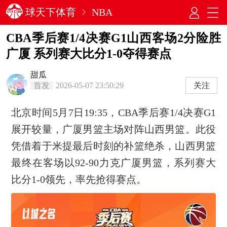
球天下体育
NBA
CBA季后赛1/4决赛G1山西客场2分险胜
广厦 系列赛大比分1-0夺得赛点
甜瓜
首发
2026-05-07 23:50:29
关注
北京时间5月7日19:35，CBA季后赛1/4决赛G1
展开较量，广厦男篮主场对阵山西男篮。此役
凭借着于米提最后时刻的补篮绝杀，山西男篮
最终在客场以92-90力克广厦男篮，系列赛大
比分1-0领先，率先抢得赛点。