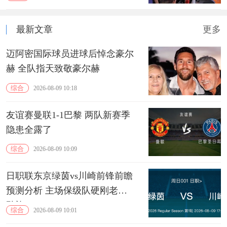
最新文章
更多
迈阿密国际球员进球后悼念豪尔
赫 全队指天致敬豪尔赫
综合
2026-08-09 10:18
友谊赛曼联1-1巴黎 两队新赛季
隐患全露了
综合
2026-08-09 10:09
日职联东京绿茵vs川崎前锋前瞻
预测分析 主场保级队硬刚老牌
劲旅
综合
2026-08-09 10:01