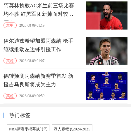
阿莫林执教AC米兰前三场比赛
均不胜 红黑军团新帅面对较大
压力
意甲
2026-08-09 01:19
伊尔迪兹希望加盟阿森纳 枪手
继续推动左边锋引援工作
英超
2026-08-09 01:07
德转预测阿森纳新赛季首发 新
援吉马良斯将成为主力
英超
2026-08-09 00:59
热门标签
NBA新赛季揭幕战时间
湖人赛程表2024-2025