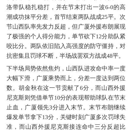
洛带队稳扎稳打，并在节末打出一波6-0的高
潮成功抹平分差，首节结束两队战成25平。次
节山西队率先发力反超，但广厦外援布朗展现
了极强的个人得分能力，单节砍下12分助队紧
咬比分。两队依旧陷入高强度的防守僵持，对
抗密集且罚球不断，半场战罢双方战成48平。
下半场局势依然焦灼，山西队进攻命中率一度
大幅下滑，广厦乘势而上，分差一度达到两位
数。胡金秋在这一节贡献了6分，而山西外援
尼克斯则凭借单节10分的表现帮助球队在节末
止血，广厦领先3分进入末节。末节布朗继续
爆发单节拿下13分，关键时刻广厦多次罚球失
准，而山西外援尼克斯接连命中三分反超比