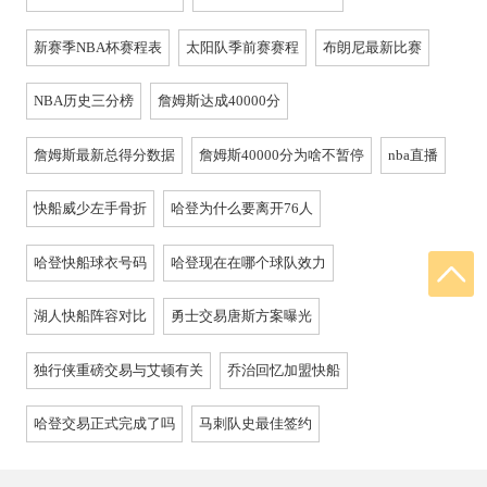
新赛季NBA杯赛程表
太阳队季前赛赛程
布朗尼最新比赛
NBA历史三分榜
詹姆斯达成40000分
詹姆斯最新总得分数据
詹姆斯40000分为啥不暂停
nba直播
快船威少左手骨折
哈登为什么要离开76人
哈登快船球衣号码
哈登现在在哪个球队效力
湖人快船阵容对比
勇士交易唐斯方案曝光
独行侠重磅交易与艾顿有关
乔治回忆加盟快船
哈登交易正式完成了吗
马刺队史最佳签约