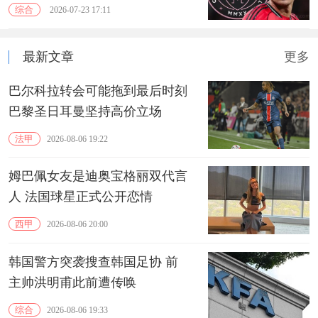
综合
2026-07-23 17:11
最新文章
更多
巴尔科拉转会可能拖到最后时刻
巴黎圣日耳曼坚持高价立场
法甲
2026-08-06 19:22
姆巴佩女友是迪奥宝格丽双代言
人 法国球星正式公开恋情
西甲
2026-08-06 20:00
韩国警方突袭搜查韩国足协 前
主帅洪明甫此前遭传唤
综合
2026-08-06 19:33