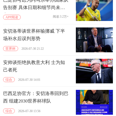
告别赛 具体日期和细节尚未敲
定
阅读:3.2万+
APP阅读
安切洛蒂谈世界杯输挪威 下半
场补水后误判形势
世界杯
2026-07-30 21:22
安帅谈拒绝执教意大利 士为知
己者死
综合
2026-07-30 14:01
巴西足协官方：安切洛蒂回到巴
西 组建2030世界杯球队
综合
2026-07-30 13:56