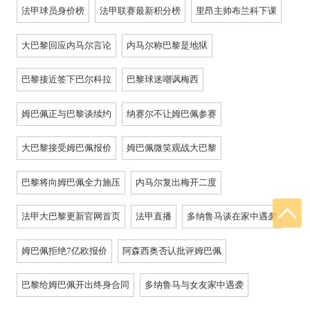
法甲球员身价榜
法甲联赛最新积分榜
里昂主帅布兰科下课
大巴黎回应内马尔言论
内马尔称巴黎是地狱
巴黎接近签下巴尔科拉
巴黎球迷嘲讽梅西
姆巴佩正与巴黎谈续约
纳赛尔不让姆巴佩参赛
大巴黎接受姆巴佩报价
姆巴佩微笑观战大巴黎
巴黎将向姆巴佩全力施压
内马尔复出梅开二度
法甲大巴黎更新官网首页
法甲直播
多纳鲁马谈在家中遇袭
姆巴佩拒绝7亿欧报价
阿森西奥否认批评姆巴佩
巴黎给姆巴佩开出终身合同
多纳鲁马与女友家中遇袭