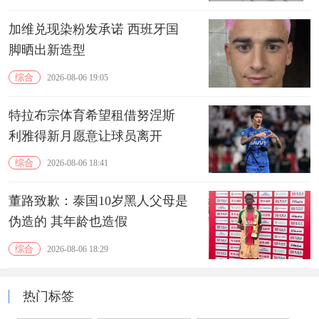
加维兑现染粉发承诺 西班牙国
脚晒出新造型
综合
2026-08-06 19:05
特拉布宗体育希望租借努涅斯
利雅得新月愿意让球员离开
综合
2026-08-06 18:41
董路致歉：泰国10岁黑人父母是
伪造的 其年龄也造假
综合
2026-08-06 18:29
热门标签