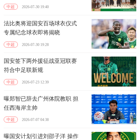
中超
2026-07-30 19:40
法比奥将迎国安百场球衣仪式
专属纪念球衣即将揭晓
中超
2026-07-30 19:28
国安签下两外援征战亚冠联赛
符合中足联新规
中超
2026-07-23 12:39
曝郑智已辞去广州体院教职 担
任西海岸主帅
中超
2026-07-07 04:38
曝国安计划引进刘邵子洋 操作