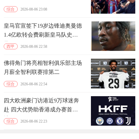
综合
2026-08-06 23:08
皇马官宣签下19岁边锋迪奥曼德
1.4亿欧转会费刷新皇马队史纪
录
西甲
2026-08-06 22:58
佛得角门将亮相智利俱乐部主场
月薪全智利联赛排第二
综合
2026-08-06 22:54
四大欧洲豪门访港近9万球迷奔
赴 四大优势助香港成办赛首选
地
综合
2026-08-06 22:23