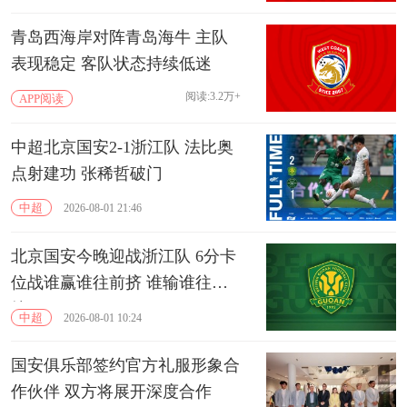
青岛西海岸对阵青岛海牛 主队
表现稳定 客队状态持续低迷
阅读:3.2万+
APP阅读
中超北京国安2-1浙江队 法比奥
点射建功 张稀哲破门
中超
2026-08-01 21:46
北京国安今晚迎战浙江队 6分卡
位战谁赢谁往前挤 谁输谁往下
掉
中超
2026-08-01 10:24
国安俱乐部签约官方礼服形象合
作伙伴 双方将展开深度合作