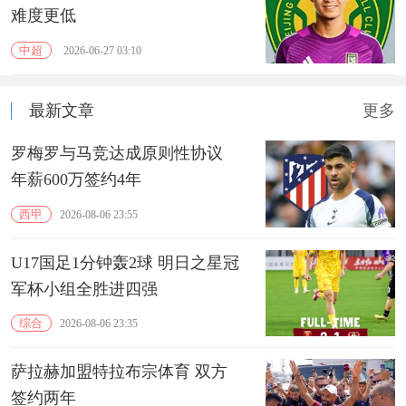
难度更低
中超
2026-06-27 03:10
最新文章
更多
罗梅罗与马竞达成原则性协议
年薪600万签约4年
西甲
2026-08-06 23:55
U17国足1分钟轰2球 明日之星冠
军杯小组全胜进四强
综合
2026-08-06 23:35
萨拉赫加盟特拉布宗体育 双方
签约两年