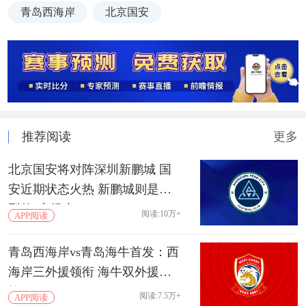
青岛西海岸
北京国安
推荐阅读
更多
北京国安将对阵深圳新鹏城 国
安近期状态火热 新鹏城则是典
型的“客场虫”
阅读:10万+
APP阅读
青岛西海岸vs青岛海牛首发：西
海岸三外援领衔 海牛双外援出
战
阅读:7.5万+
APP阅读