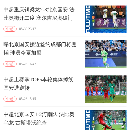
中超重庆铜梁龙2-3北京国安 法
比奥梅开二度 塞尔吉尼奥破门
中超
05-30 23:17
曝北京国安接近签约成都门将蹇
韬 球员今夏加盟
中超
05-26 16:47
中超上赛季TOP5本轮集体掉线
国安遭逆转
中超
05-26 15:15
中超北京国安1-2河南队 法比奥
乌龙 古斯塔沃绝杀