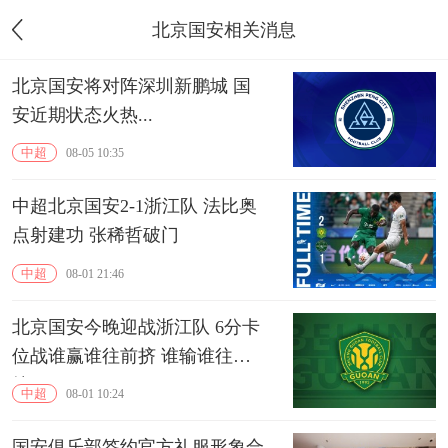
北京国安相关消息
北京国安将对阵深圳新鹏城 国
安近期状态火热...
中超
08-05 10:35
中超北京国安2-1浙江队 法比奥
点射建功 张稀哲破门
中超
08-01 21:46
北京国安今晚迎战浙江队 6分卡
位战谁赢谁往前挤 谁输谁往下
掉
中超
08-01 10:24
国安俱乐部签约官方礼服形象合