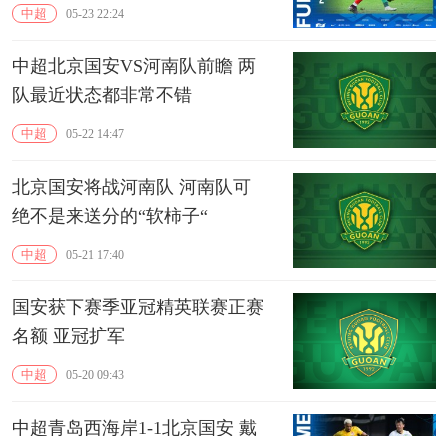
中超
05-23 22:24
中超北京国安VS河南队前瞻 两
队最近状态都非常不错
中超
05-22 14:47
北京国安将战河南队 河南队可
绝不是来送分的“软柿子“
中超
05-21 17:40
国安获下赛季亚冠精英联赛正赛
名额 亚冠扩军
中超
05-20 09:43
中超青岛西海岸1-1北京国安 戴