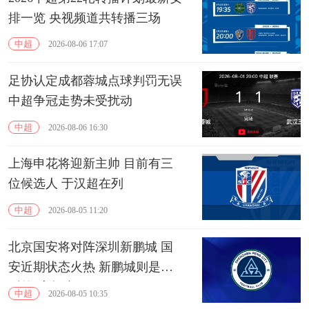
排一览 央视频道共转播三场
中超
2026-08-06 17:07
足协认定成都蓉城点球判罚无误
中超争冠走势未受扰动
中超
2026-08-06 16:30
上海申花将迎新主帅 目前有三
位候选人 于汉超在列
中超
2026-08-05 11:20
北京国安将对阵深圳新鹏城 国
安近期状态火热 新鹏城则是典
型的“客场虫”
中超
2026-08-05 10:35