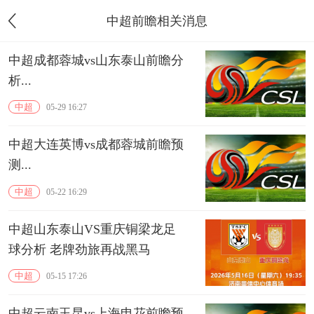
中超前瞻相关消息
中超成都蓉城vs山东泰山前瞻分
析...
中超
05-29 16:27
中超大连英博vs成都蓉城前瞻预
测...
中超
05-22 16:29
中超山东泰山VS重庆铜梁龙足
球分析 老牌劲旅再战黑马
中超
05-15 17:26
中超云南玉昆vs上海申花前瞻预