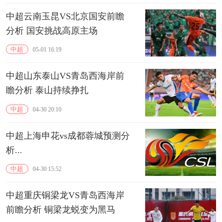
中超云南玉昆VS北京国安前瞻
分析 国安挑战高原主场
中超
05-01 16:19
中超山东泰山VS青岛西海岸前
瞻分析 泰山持续挣扎
中超
04-30 20:10
中超上海申花vs成都蓉城预测分
析...
中超
04-30 15:52
中超重庆铜梁龙VS青岛西海岸
前瞻分析 铜梁龙蜕变为黑马