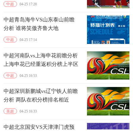
中超
04-25 17:28
中超青岛海牛VS山东泰山前瞻
分析 谁将笑傲齐鲁大地
中超
04-25 17:14
中超河南队vs上海申花前瞻分析
上海申花已经重返积分榜上半区
中超
04-25 16:53
中超深圳新鹏城vs辽宁铁人前瞻
分析 两队在积分榜排名相近
英超
04-25 16:33
中超北京国安VS天津津门虎预