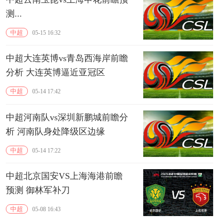
测...
中超
05-15 16:32
中超大连英博vs青岛西海岸前瞻
分析 大连英博逼近亚冠区
中超
05-14 17:42
中超河南队vs深圳新鹏城前瞻分
析 河南队身处降级区边缘
中超
05-14 17:22
中超北京国安VS上海海港前瞻
预测 御林军补刀
中超
05-08 16:43