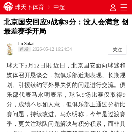
球天下体育
中超
北京国安回应9战拿9分：没人会满意 创
最差赛季开局
Jin Sakai
首发
2026-05-12 16:24:34
关注
球天下5月12日讯 近日，北京国安面向球迷和
媒体召开恳谈会，就俱乐部近期表现、长期规
划、引援续约等外界关切的问题进行交流。俱
乐部代表马永明表示，球队9场比赛仅取得9
分，成绩不尽如人意，但俱乐部正通过分析比
赛问题，持续改进。马永明称，今年是过渡赛
季，更关注球队问题解决与积分积累，而非具