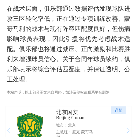
在战术层面，俱乐部通过数据评估发现球队进
攻三区转化率低，正在通过专项训练改善。蒙
哥马利的战术与现有阵容匹配度良好，但伤病
影响球员表现，因此引援将优先考虑战术适
配。俱乐部也将通过减压、正向激励和比赛胜
利来增强球员信心。关于合同年球员续约，俱
乐部表示将综合评估匹配度，并保证透明、公
正处理。
本站声明：以上部分图文来自网络，如涉及侵权请联系平台删除
详情
北京国安
Beijing Guoan
城市：北京
主教练：尼克·蒙哥马