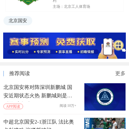
利
主场：北京工人体育场
北京国安
推荐阅读
更多
北京国安将对阵深圳新鹏城 国
安近期状态火热 新鹏城则是典
型的“客场虫”
阅读:10万+
APP阅读
中超北京国安2-1浙江队 法比奥