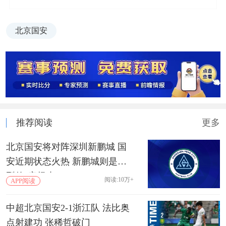
北京国安
推荐阅读
更多
北京国安将对阵深圳新鹏城 国
安近期状态火热 新鹏城则是典
型的“客场虫”
阅读:10万+
APP阅读
中超北京国安2-1浙江队 法比奥
点射建功 张稀哲破门