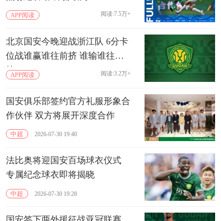
阅读:7.5万+
APP阅读
北京国安今晚迎战浙江队 6分卡
位战谁赢谁往前挤 谁输谁往下
掉
阅读:3.2万+
APP阅读
国安俱乐部签约官方礼服形象合
作伙伴 双方将展开深度合作
中超
2026-07-30 19:40
法比奥将迎国安百场球衣仪式
专属纪念球衣即将揭晓
中超
2026-07-30 19:28
国安签下两外援征战亚冠联赛