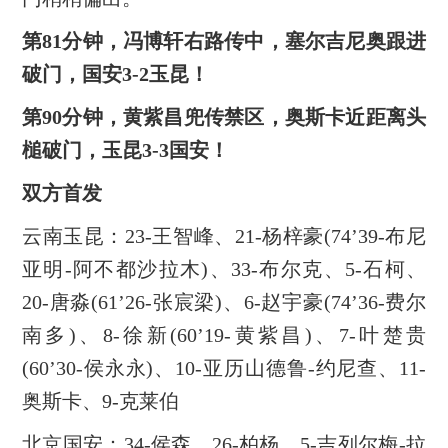
第81分钟，冯博轩右路传中，塞尔吉尼奥跟进
破门，国安3-2玉昆！
第90分钟，黄紫昌兜传禁区，奥斯卡近距离头
槌破门，玉昆3-3国安！
双方首发
云南玉昆：23-王智峰、21-杨梓豪(74’39-布尼
亚明-阿不都沙拉木)、33-布尔克、5-石柯、
20-唐淼(61’26-张宸梁)、6-赵宇豪(74’36-费尔
南多)、8-徐新(60’19-黄紫昌)、7-叶楚贵
(60’30-侯永永)、10-亚历山德鲁-约尼查、11-
奥斯卡、9-克莱伯
北京国安：34-侯森、26-柏杨、5-吉列尔梅-拉