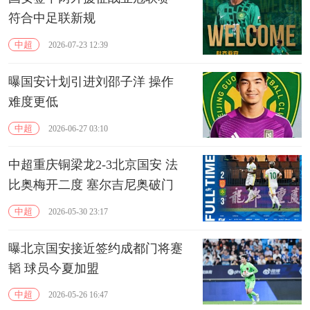
符合中足联新规
中超
2026-07-23 12:39
曝国安计划引进刘邵子洋 操作
难度更低
中超
2026-06-27 03:10
中超重庆铜梁龙2-3北京国安 法
比奥梅开二度 塞尔吉尼奥破门
中超
2026-05-30 23:17
曝北京国安接近签约成都门将蹇
韬 球员今夏加盟
中超
2026-05-26 16:47