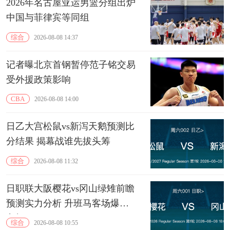
2026年名古屋亚运男篮分组出炉
中国与菲律宾等同组
综合
2026-08-08 14:37
记者曝北京首钢暂停范子铭交易
受外援政策影响
CBA
2026-08-08 14:00
日乙大宫松鼠vs新泻天鹅预测比
分结果 揭幕战谁先拔头筹
综合
2026-08-08 11:32
日职联大阪樱花vs冈山绿雉前瞻
预测实力分析 升班马客场爆冷
良机
综合
2026-08-08 10:55