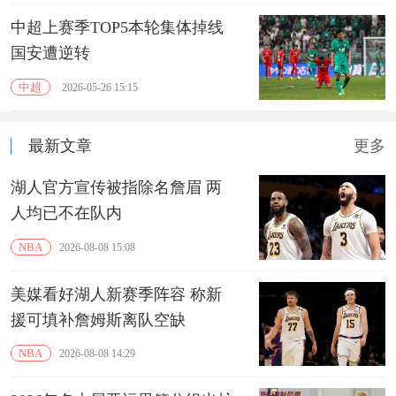
中超上赛季TOP5本轮集体掉线
国安遭逆转
中超
2026-05-26 15:15
最新文章
更多
湖人官方宣传被指除名詹眉 两
人均已不在队内
NBA
2026-08-08 15:08
美媒看好湖人新赛季阵容 称新
援可填补詹姆斯离队空缺
NBA
2026-08-08 14:29