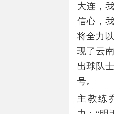
大连，
信心，
将全力以
现了云
出球队
号。
主教练
力：“明