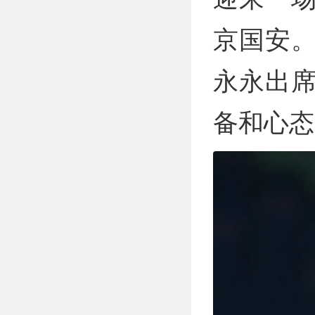
京国安
永永出
备和心态