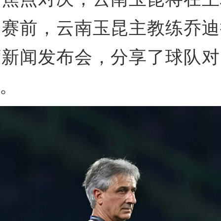
。赛前，云南玉昆主教练乔迪
席新闻发布会，分享了球队对
。