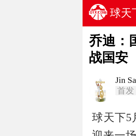
球天
乔迪：
战国安
Jin Sa
首发
球天下5
迎来一