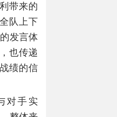
利带来的
全队上下
永的发言体
，也传递
战绩的信
与对手实
强，整体来