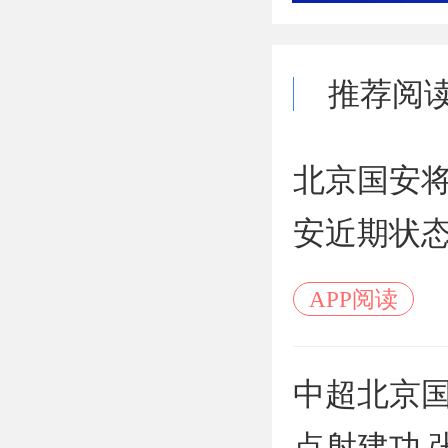
推荐阅
北京国安将
安近期状态
型的“客场
APP阅读
中超北京国
点射建功 