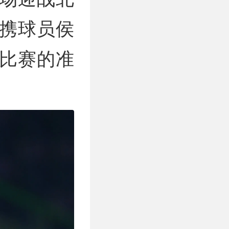
携球员侯
比赛的准