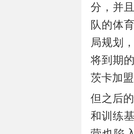
分，并且
队的体
局规划
将到期
茨卡加盟
但之后的
和训练
营也陷