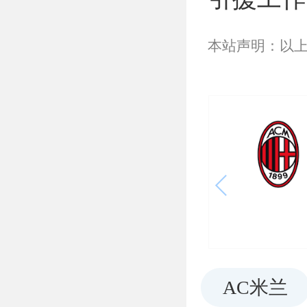
本站声明：以
AC米兰