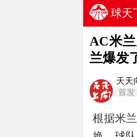
球天
AC米
兰爆发
天天
首发
根据米兰
换，球队