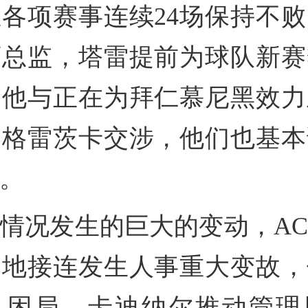
各项赛事连续24场保持不
育总监，塔雷提前为球队新赛
，他与正在为拜仁慕尼黑效力
的格雷茨卡交涉，他们也基本
。
情况发生的巨大的变动，A
基地接连发生人事重大变故，
入困局。卡迪纳尔推动管理