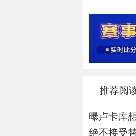
推荐阅
曝卢卡库想
绝不接受