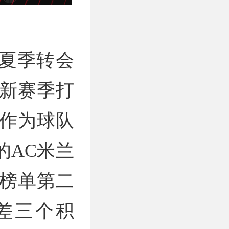
为夏季转会
新赛季打
作为球队
的AC米兰
榜单第二
差三个积