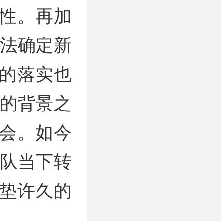
性。再加
无法确定新
的落实也
战的背景之
会。如今
球队当下转
垫许久的