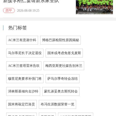
新援李刚仁宴请新东家全队
西甲
2026-08-08 19:25
热门标签
AC米兰有意谢什科
博格巴尿检阳性原因揭秘
马尔蒂尼长子决定退役
国米或考虑免签戈麦斯
AC米兰签塔雷米告吹
梅西亚斯更社媒告别米兰
穆里尼奥要求补强门将
萨马尔季奇转会冻结
泽林斯基倾向去沙特
蒙扎谈妥奥古斯托转会
国米将敲定巴洛贡
布冯生涯数据荣誉一览