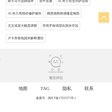
斯卡马卡选择国米
意甲直播
AC米兰有意冈萨雷斯
AC米兰再报价穆萨被拒
赖恩德斯称偶像是梅西
尤文或迎大幅度调整
劳塔罗称渴望在国米夺冠
卢卡库致电国米解释遭拒
地图
TAG
隐私
联系
备案号：闽ICP备17033375号-1