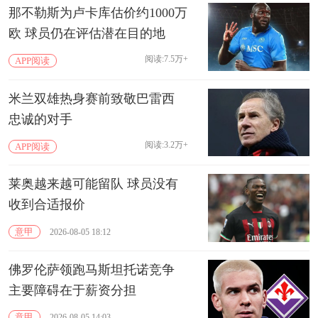
那不勒斯为卢卡库估价约1000万
欧 球员仍在评估潜在目的地
阅读:7.5万+
APP阅读
米兰双雄热身赛前致敬巴雷西
忠诚的对手
阅读:3.2万+
APP阅读
莱奥越来越可能留队 球员没有
收到合适报价
意甲
2026-08-05 18:12
佛罗伦萨领跑马斯坦托诺竞争
主要障碍在于‌薪资分担‌
意甲
2026-08-05 14:03