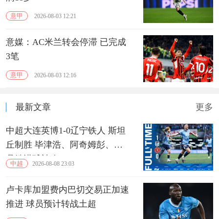
意甲
2026-08-03 12:21
意媒：AC米兰转会停滞 已完成
3笔
意甲
2026-08-03 12:16
最新文章
更多
中超大连英博1-0辽宁铁人 斯坦
丘制胜 毕津浩、阿奇姆彭、严
鼎皓进球被吹
中超
2026-08-08 23:03
卢卡库加盟费内巴切交易正加速
推进 球员预计转战土超