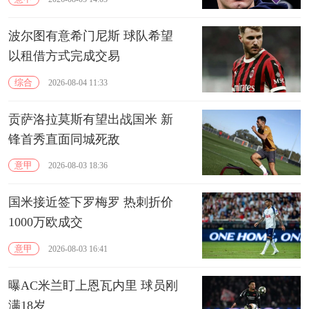
波尔图有意希门尼斯 球队希望
以租借方式完成交易
综合
2026-08-04 11:33
贡萨洛拉莫斯有望出战国米 新
锋首秀直面同城死敌
意甲
2026-08-03 18:36
国米接近签下罗梅罗 热刺折价
1000万欧成交
意甲
2026-08-03 16:41
曝AC米兰盯上恩瓦内里 球员刚
满18岁