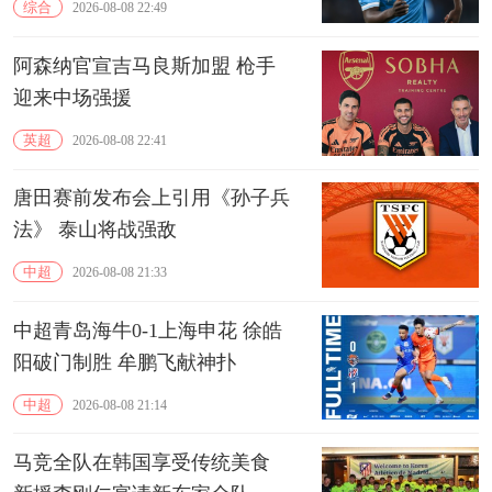
综合
2026-08-08 22:49
阿森纳官宣吉马良斯加盟 枪手
迎来中场强援
英超
2026-08-08 22:41
唐田赛前发布会上引用《孙子兵
法》 泰山将战强敌
中超
2026-08-08 21:33
中超青岛海牛0-1上海申花 徐皓
阳破门制胜 牟鹏飞献神扑
中超
2026-08-08 21:14
马竞全队在韩国享受传统美食