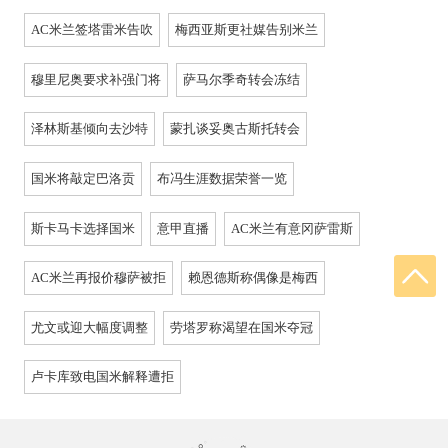
AC米兰签塔雷米告吹
梅西亚斯更社媒告别米兰
穆里尼奥要求补强门将
萨马尔季奇转会冻结
泽林斯基倾向去沙特
蒙扎谈妥奥古斯托转会
国米将敲定巴洛贡
布冯生涯数据荣誉一览
斯卡马卡选择国米
意甲直播
AC米兰有意冈萨雷斯
AC米兰再报价穆萨被拒
赖恩德斯称偶像是梅西
尤文或迎大幅度调整
劳塔罗称渴望在国米夺冠
卢卡库致电国米解释遭拒