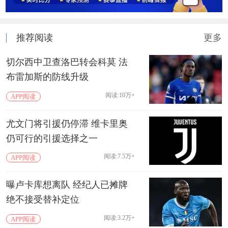
推荐阅读
更多
切尔西中卫查洛巴转会科莫 法
布雷加斯的防线升级
阅读:10万+
APP阅读
尤文门将引援仍停滞 维卡里奥
仍可行的引援选择之一
阅读:7.5万+
APP阅读
曝卢卡库想离队 经纪人已摊牌
绝不接受替补定位
阅读:3.2万+
APP阅读