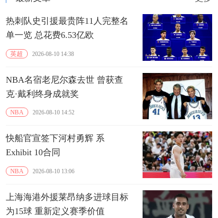
热刺队史引援最贵阵11人完整名
单一览 总花费6.53亿欧
英超
2026-08-10 14:38
NBA名宿老尼尔森去世 曾获查
克·戴利终身成就奖
NBA
2026-08-10 14:52
快船官宣签下河村勇辉 系
Exhibit 10合同
NBA
2026-08-10 13:06
上海海港外援‌莱昂纳多进球目标
为15球 重新定义赛季价值