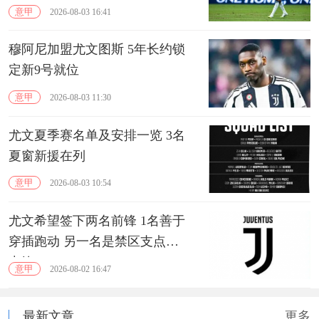
意甲
2026-08-03 16:41
穆阿尼加盟尤文图斯 5年长约锁
定新9号就位
意甲
2026-08-03 11:30
尤文夏季赛名单及安排一览 3名
夏窗新援在列
意甲
2026-08-03 10:54
尤文希望签下两名前锋 1名善于
穿插跑动 另一名是禁区支点型
中锋
意甲
2026-08-02 16:47
最新文章
更多