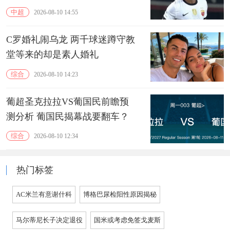
中超
2026-08-10 14:55
C罗婚礼闹乌龙 两千球迷蹲守教
堂等来的却是素人婚礼
综合
2026-08-10 14:23
葡超圣克拉拉VS葡国民前瞻预
测分析 葡国民揭幕战要翻车？
综合
2026-08-10 12:34
热门标签
AC米兰有意谢什科
博格巴尿检阳性原因揭秘
马尔蒂尼长子决定退役
国米或考虑免签戈麦斯