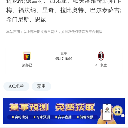
迈尼昂;德温特、加比亚、帕夫洛维奇;阿特卡
梅、福法纳、里奇、拉比奥特、巴尔泰萨吉;
希门尼斯、恩昆
本站声明：以上部分图文来自网络，如涉及侵权请联系平台删除
意甲
05-17 18:00
热那亚
AC米兰
AC米兰
意甲