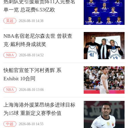
热刺队史引援最贵阵11人完整名
单一览 总花费6.53亿欧
英超
2026-08-10 14:38
NBA名宿老尼尔森去世 曾获查
克·戴利终身成就奖
NBA
2026-08-10 14:52
快船官宣签下河村勇辉 系
Exhibit 10合同
NBA
2026-08-10 13:06
上海海港外援‌莱昂纳多进球目标
为15球 重新定义赛季价值
中超
2026-08-10 14:55