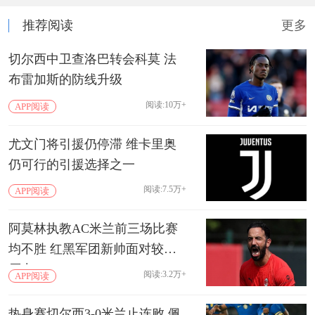
推荐阅读
更多
切尔西中卫查洛巴转会科莫 法
布雷加斯的防线升级
阅读:10万+
APP阅读
尤文门将引援仍停滞 维卡里奥
仍可行的引援选择之一
阅读:7.5万+
APP阅读
阿莫林执教AC米兰前三场比赛
均不胜 红黑军团新帅面对较大
压力
阅读:3.2万+
APP阅读
热身赛切尔西3-0米兰止连败 佩