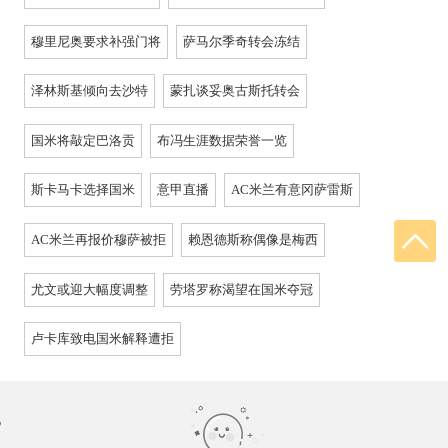
穆里尼奥要求补强门将
萨马尔季奇转会冻结
泽林斯基倾向去沙特
蒙扎谈妥奥古斯托转会
国米将敲定巴洛贡
布冯生涯数据荣誉一览
斯卡马卡选择国米
意甲直播
AC米兰有意冈萨雷斯
AC米兰再报价穆萨被拒
赖恩德斯称偶像是梅西
尤文或迎大幅度调整
劳塔罗称渴望在国米夺冠
卢卡库致电国米解释遭拒