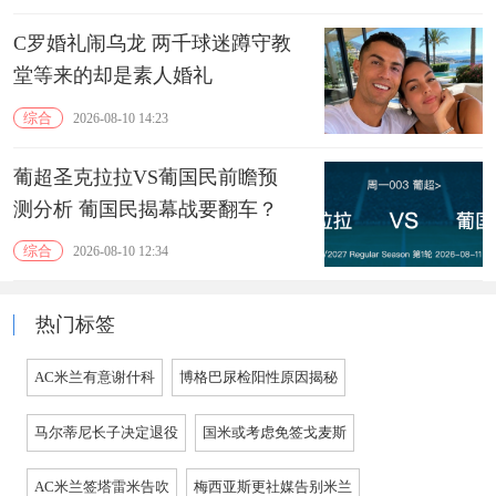
C罗婚礼闹乌龙 两千球迷蹲守教
堂等来的却是素人婚礼
综合
2026-08-10 14:23
葡超圣克拉拉VS葡国民前瞻预
测分析 葡国民揭幕战要翻车？
综合
2026-08-10 12:34
热门标签
AC米兰有意谢什科
博格巴尿检阳性原因揭秘
马尔蒂尼长子决定退役
国米或考虑免签戈麦斯
AC米兰签塔雷米告吹
梅西亚斯更社媒告别米兰