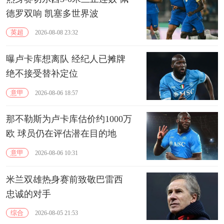
德罗双响 凯塞多世界波
英超
2026-08-08 23:32
曝卢卡库想离队 经纪人已摊牌
绝不接受替补定位
意甲
2026-08-06 18:57
那不勒斯为卢卡库估价约1000万
欧 球员仍在评估潜在目的地
意甲
2026-08-06 10:31
米兰双雄热身赛前致敬巴雷西
忠诚的对手
综合
2026-08-05 21:53