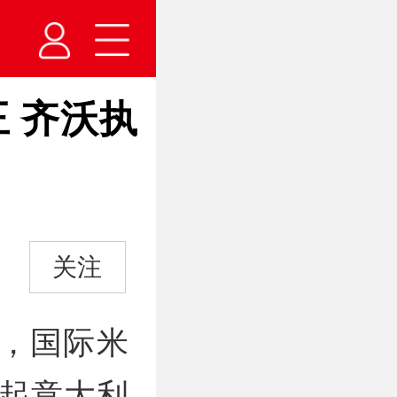
 齐沃执
关注
中，国际米
起意大利