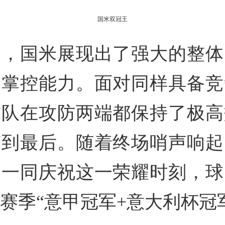
国米双冠王
赛，国米展现出了强大的整体
赛掌控能力。面对同样具备竞
球队在攻防两端都保持了极高
笑到最后。随着终场哨声响起
迷一同庆祝这一荣耀时刻，球
赛季“意甲冠军+意大利杯冠