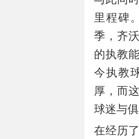
里程碑
季，齐
的执教
今执教
厚，而
球迷与俱
在经历