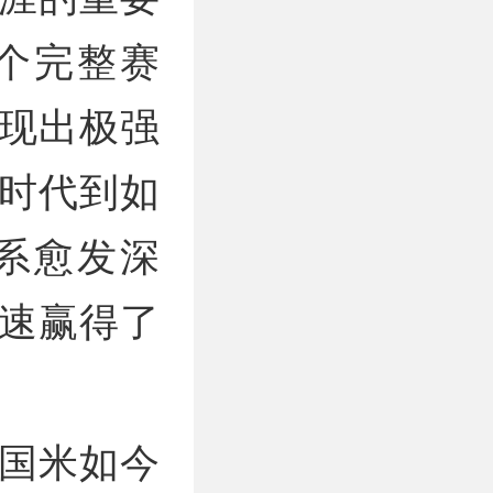
个完整赛
现出极强
时代到如
系愈发深
速赢得了
国米如今