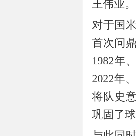
王伟业。
对于国米
首次问鼎
1982年
2022年
将队史意
巩固了球
与此同