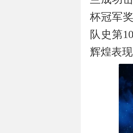
杯冠军
队史第1
辉煌表现