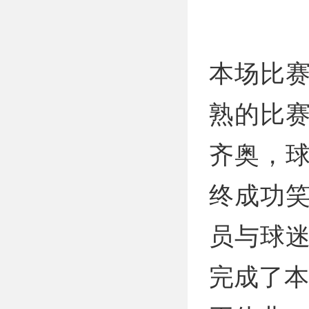
本场比
熟的比
齐奥，
终成功
员与球
完成了本