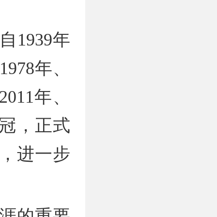
1939年
978年、
2011年、
年夺冠，正式
座，进一步
。
涯的重要