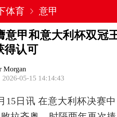
下体育
意甲
膺意甲和意大利杯双冠王
获得认可
r Morgan
2026-05-15 14:14:43
月15日讯 在意大利杯决赛
击败拉齐奥，时隔两年再次捧