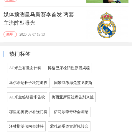
媒体预测皇马新赛季首发 两套
主流阵型曝光
西甲
2026-08-07 19:13
热门标签
AC米兰有意谢什科
博格巴尿检阳性原因揭秘
马尔蒂尼长子决定退役
国米或考虑免签戈麦斯
AC米兰签塔雷米告吹
梅西亚斯更社媒告别米兰
穆里尼奥要求补强门将
萨马尔季奇转会冻结
泽林斯基倾向去沙特
蒙扎谈妥奥古斯托转会