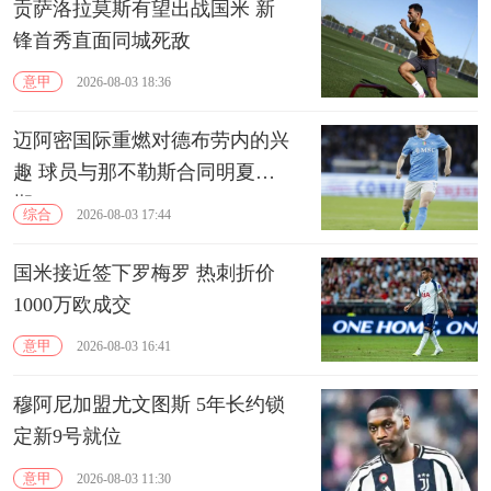
贡萨洛拉莫斯有望出战国米 新
锋首秀直面同城死敌
意甲
2026-08-03 18:36
迈阿密国际重燃对德布劳内的兴
趣 球员与那不勒斯合同明夏到
期
综合
2026-08-03 17:44
国米接近签下罗梅罗 热刺折价
1000万欧成交
意甲
2026-08-03 16:41
穆阿尼加盟尤文图斯 5年长约锁
定新9号就位
意甲
2026-08-03 11:30