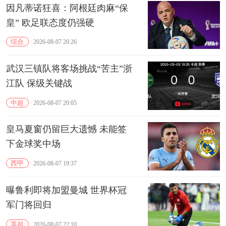
因凡蒂诺狂喜：阿根廷肉麻“保
皇” 欧足联态度仍强硬
综合
2026-08-07 20:26
武汉三镇队将客场挑战“苦主”浙
江队 保级关键战
中超
2026-08-07 20:05
皇马夏窗仍留巨大遗憾 未能签
下金球奖中场
西甲
2026-08-07 19:37
曝鲁利即将加盟曼城 世界杯冠
军门将回归
英超
2026-08-07 22:10