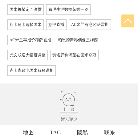
国米将敲定巴洛贡
布冯生涯数据荣誉一览
斯卡马卡选择国米
意甲直播
AC米兰有意冈萨雷斯
AC米兰再报价穆萨被拒
赖恩德斯称偶像是梅西
尤文或迎大幅度调整
劳塔罗称渴望在国米夺冠
卢卡库致电国米解释遭拒
地图
TAG
隐私
联系