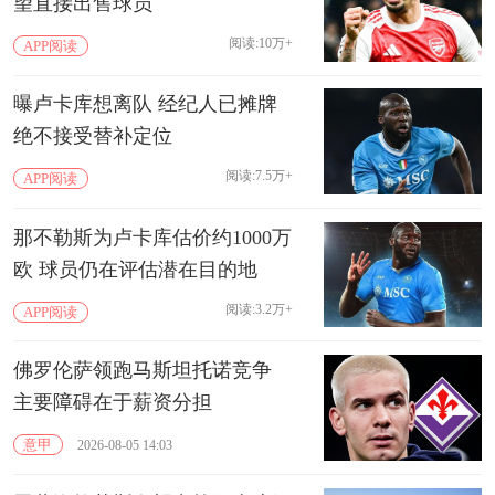
望直接出售球员
阅读:10万+
APP阅读
曝卢卡库想离队 经纪人已摊牌
绝不接受替补定位
阅读:7.5万+
APP阅读
那不勒斯为卢卡库估价约1000万
欧 球员仍在评估潜在目的地
阅读:3.2万+
APP阅读
佛罗伦萨领跑马斯坦托诺竞争
主要障碍在于‌薪资分担‌
意甲
2026-08-05 14:03