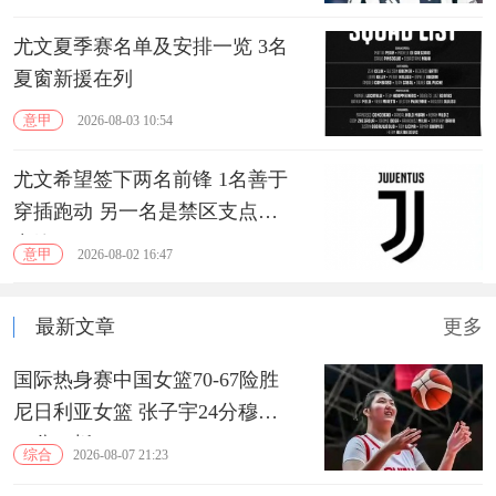
尤文夏季赛名单及安排一览 3名
夏窗新援在列
意甲
2026-08-03 10:54
尤文希望签下两名前锋 1名善于
穿插跑动 另一名是禁区支点型
中锋
意甲
2026-08-02 16:47
最新文章
更多
国际热身赛中国女篮70-67险胜
尼日利亚女篮 张子宇24分穆萨
15分10板
综合
2026-08-07 21:23