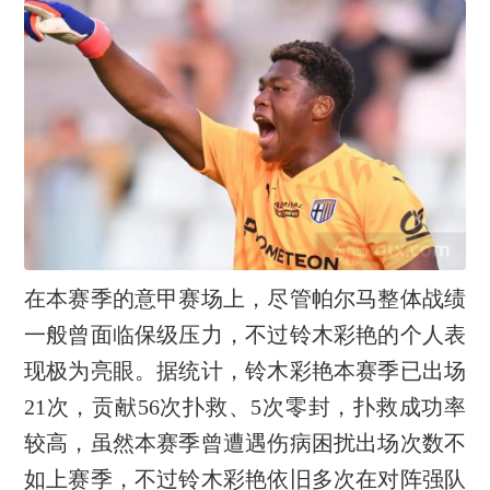
在本赛季的意甲赛场上，尽管帕尔马整体战绩
一般曾面临保级压力，不过铃木彩艳的个人表
现极为亮眼。据统计，铃木彩艳本赛季已出场
21次，贡献56次扑救、5次零封，扑救成功率
较高，虽然本赛季曾遭遇伤病困扰出场次数不
如上赛季，不过铃木彩艳依旧多次在对阵强队