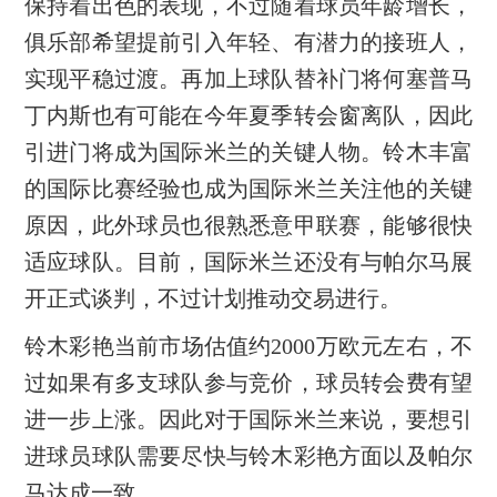
保持着出色的表现，不过随着球员年龄增长，
俱乐部希望提前引入年轻、有潜力的接班人，
实现平稳过渡。再加上球队替补门将何塞普马
丁内斯也有可能在今年夏季转会窗离队，因此
引进门将成为国际米兰的关键人物。铃木丰富
的国际比赛经验也成为国际米兰关注他的关键
原因，此外球员也很熟悉意甲联赛，能够很快
适应球队。目前，国际米兰还没有与帕尔马展
开正式谈判，不过计划推动交易进行。
铃木彩艳当前市场估值约2000万欧元左右，不
过如果有多支球队参与竞价，球员转会费有望
进一步上涨。因此对于国际米兰来说，要想引
进球员球队需要尽快与铃木彩艳方面以及帕尔
马达成一致。