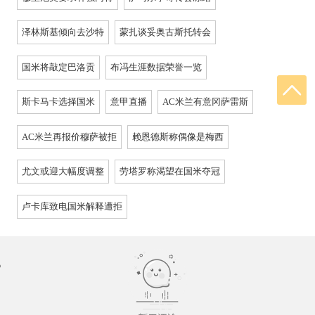
泽林斯基倾向去沙特
蒙扎谈妥奥古斯托转会
国米将敲定巴洛贡
布冯生涯数据荣誉一览
斯卡马卡选择国米
意甲直播
AC米兰有意冈萨雷斯
AC米兰再报价穆萨被拒
赖恩德斯称偶像是梅西
尤文或迎大幅度调整
劳塔罗称渴望在国米夺冠
卢卡库致电国米解释遭拒