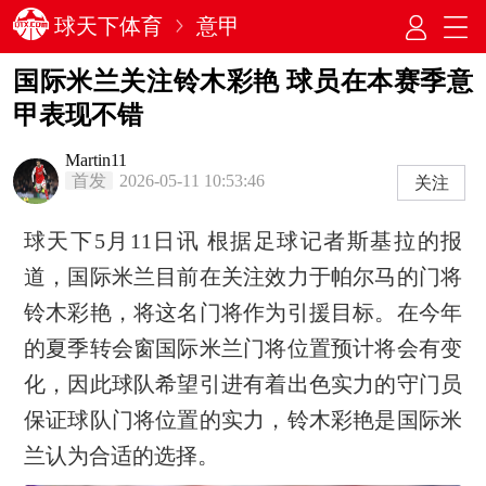
球天下体育
意甲
国际米兰关注铃木彩艳 球员在本赛季意
甲表现不错
Martin11
首发
2026-05-11 10:53:46
关注
球天下5月11日讯 根据足球记者斯基拉的报
道，国际米兰目前在关注效力于帕尔马的门将
铃木彩艳，将这名门将作为引援目标。在今年
的夏季转会窗国际米兰门将位置预计将会有变
化，因此球队希望引进有着出色实力的守门员
保证球队门将位置的实力，铃木彩艳是国际米
兰认为合适的选择。