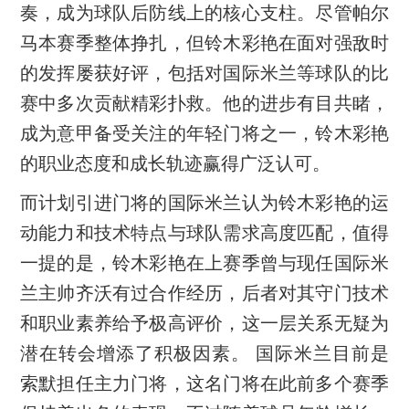
奏，成为球队后防线上的核心支柱。尽管帕尔
马本赛季整体挣扎，但铃木彩艳在面对强敌时
的发挥屡获好评，包括对国际米兰等球队的比
赛中多次贡献精彩扑救。他的进步有目共睹，
成为意甲备受关注的年轻门将之一，铃木彩艳
的职业态度和成长轨迹赢得广泛认可。
而计划引进门将的国际米兰认为铃木彩艳的运
动能力和技术特点与球队需求高度匹配，值得
一提的是，铃木彩艳在上赛季曾与现任国际米
兰主帅齐沃有过合作经历，后者对其守门技术
和职业素养给予极高评价，这一层关系无疑为
潜在转会增添了积极因素。 国际米兰目前是
索默担任主力门将，这名门将在此前多个赛季