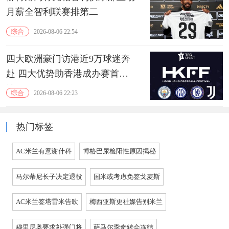
月薪全智利联赛排第二
综合
2026-08-06 22:54
四大欧洲豪门访港近9万球迷奔
赴 四大优势助香港成办赛首选
地
综合
2026-08-06 22:23
热门标签
AC米兰有意谢什科
博格巴尿检阳性原因揭秘
马尔蒂尼长子决定退役
国米或考虑免签戈麦斯
AC米兰签塔雷米告吹
梅西亚斯更社媒告别米兰
穆里尼奥要求补强门将
萨马尔季奇转会冻结