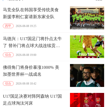
马竞全队在韩国享受传统美食
新援李刚仁宴请新东家全队
西甲
2026-08-08 19:25
马德兴：U17国足门将扑点太牛
了 替补门将点球大战连续贡献
扑救
综合
2026-08-08 19:00
佛得角门将身价暴涨1000% 美
加墨世界杯一战成名
综合
2026-08-08 18:42
U17国足决赛对阵阿森纳 U17国
足点球淘汰河床