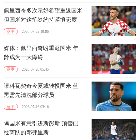
佩里西奇多次示好希望重返国米
但国米对这笔签约持谨慎态度
意甲
2026-07-22 19:06
媒体：佩里西奇盼重返国米 年
龄成为一大障碍
意甲
2026-07-20 05:45
曝科瓦契奇今夏或转投国米 蓝
黑需先清洗部分球员
意甲
2026-07-16 03:16
曝国米有意引进斯彭斯 顶替已
经离队的邓弗里斯