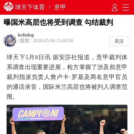
球天下体育
意甲
曝国米高层也将受到调查 勾结裁判
kofudog
首发
2026-05-08 15:48:58
关注
球天下5月8日讯 据安莎社报道，意甲裁判体
系调查出现重要进展，检方掌握了涉及前意甲
裁判指派负责人詹卢卡·罗基及两名意甲官员
的通话录音，国际米兰高层也将被列入调查范
围。