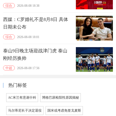
综合
2026-08-08 18:38
西媒：C罗婚礼不是8月8日 具体
日期未公布
综合
2026-08-08 18:01
泰山9日晚主场迎战津门虎 泰山
刚经历换帅
中超
2026-08-08 17:56
热门标签
AC米兰有意谢什科
博格巴尿检阳性原因揭秘
马尔蒂尼长子决定退役
国米或考虑免签戈麦斯