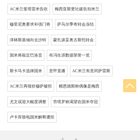
AC米兰签塔雷米告吹
梅西亚斯更社媒告别米兰
穆里尼奥要求补强门将
萨马尔季奇转会冻结
泽林斯基倾向去沙特
蒙扎谈妥奥古斯托转会
国米将敲定巴洛贡
布冯生涯数据荣誉一览
斯卡马卡选择国米
意甲直播
AC米兰有意冈萨雷斯
AC米兰再报价穆萨被拒
赖恩德斯称偶像是梅西
尤文或迎大幅度调整
劳塔罗称渴望在国米夺冠
卢卡库致电国米解释遭拒