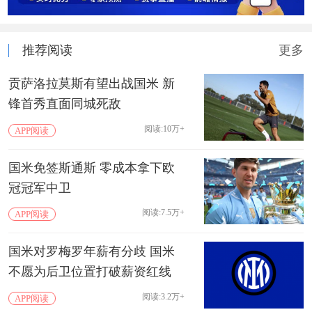
推荐阅读
更多
贡萨洛拉莫斯有望出战国米 新
锋首秀直面同城死敌
阅读:10万+
APP阅读
国米免签斯通斯 零成本拿下欧
冠冠军中卫
阅读:7.5万+
APP阅读
国米对罗梅罗年薪有分歧 国米
不愿为后卫位置打破薪资红线
阅读:3.2万+
APP阅读