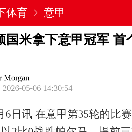
下体育
意甲
领国米拿下意甲冠军 首
r Morgan
2026-05-06 14:30:54
月6日讯 在意甲第35轮的比
以2比0战胜帕尔马，提前