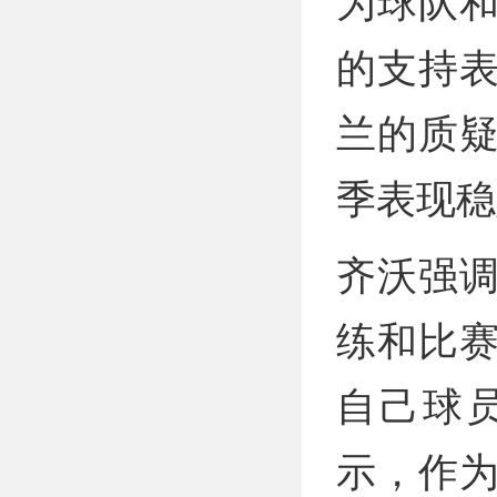
为球队
的支持
兰的质
季表现稳
齐沃强
练和比
自己球
示，作