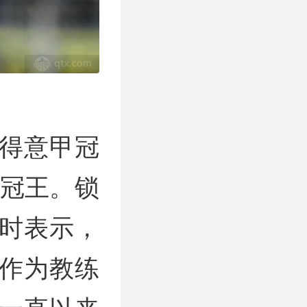
得意甲冠
三冠王。锁
时表示，
作为教练