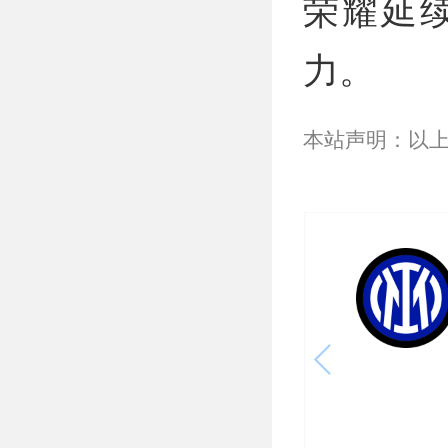
荣耀延
力。
本站声明：以