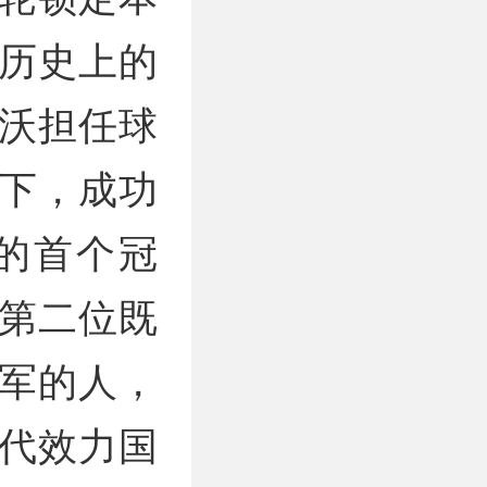
历史上的
齐沃担任球
下，成功
的首个冠
第二位既
军的人，
年代效力国