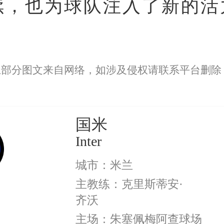
续，也为球队注入了新的活
上部分图文来自网络，如涉及侵权请联系平台删除
国米
Inter
城市：米兰
主教练：克里斯蒂安·
齐沃
主场：朱塞佩梅阿查球场