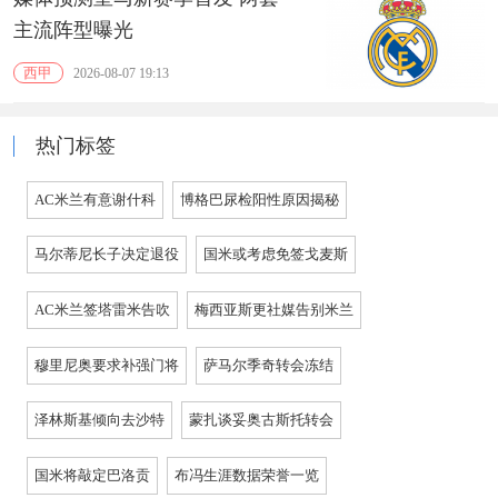
主流阵型曝光
西甲
2026-08-07 19:13
热门标签
AC米兰有意谢什科
博格巴尿检阳性原因揭秘
马尔蒂尼长子决定退役
国米或考虑免签戈麦斯
AC米兰签塔雷米告吹
梅西亚斯更社媒告别米兰
穆里尼奥要求补强门将
萨马尔季奇转会冻结
泽林斯基倾向去沙特
蒙扎谈妥奥古斯托转会
国米将敲定巴洛贡
布冯生涯数据荣誉一览