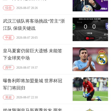
综合
2026-08-07 20:26
武汉三镇队将客场挑战“苦主”浙
江队 保级关键战
中超
2026-08-07 20:05
皇马夏窗仍留巨大遗憾 未能签
下金球奖中场
西甲
2026-08-07 19:37
曝鲁利即将加盟曼城 世界杯冠
军门将回归
英超
2026-08-07 22:10
媒体预测皇马新赛季首发 两套