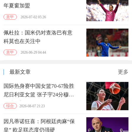
年夏窗加盟
意甲
2026-07-02 05:26
佩杜拉：国米仍对查洛巴有意
科莫也在关注中
意甲
2026-06-29 04:44
最新文章
更多
国际热身赛中国女篮70-67险胜
尼日利亚女篮 张子宇24分穆萨
15分10板
综合
2026-08-07 21:23
因凡蒂诺狂喜：阿根廷肉麻“保
皇” 欧足联态度仍强硬