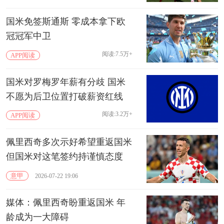
国米免签斯通斯 零成本拿下欧
冠冠军中卫
阅读:7.5万+
APP阅读
国米对罗梅罗年薪有分歧 国米
不愿为后卫位置打破薪资红线
阅读:3.2万+
APP阅读
佩里西奇多次示好希望重返国米
但国米对这笔签约持谨慎态度
意甲
2026-07-22 19:06
媒体：佩里西奇盼重返国米 年
龄成为一大障碍