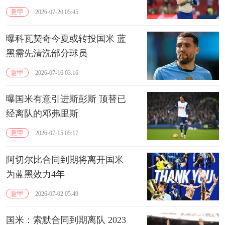
意甲
2026-07-20 05:45
曝科瓦契奇今夏或转投国米 蓝
黑需先清洗部分球员
意甲
2026-07-16 03:16
曝国米有意引进斯彭斯 顶替已
经离队的邓弗里斯
意甲
2026-07-15 05:17
阿切尔比合同到期将离开国米
为蓝黑效力4年
意甲
2026-07-02 05:49
国米：索默合同到期离队 2023