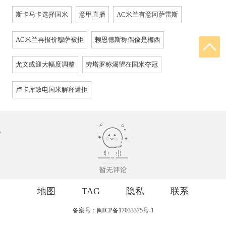
斯卡马卡选择国米
意甲直播
AC米兰有意冈萨雷斯
AC米兰再报价穆萨被拒
赖恩德斯称偶像是梅西
尤文或迎大幅度调整
劳塔罗称渴望在国米夺冠
卢卡库致电国米解释遭拒
地图
TAG
隐私
联系
备案号：闽ICP备17033375号-1