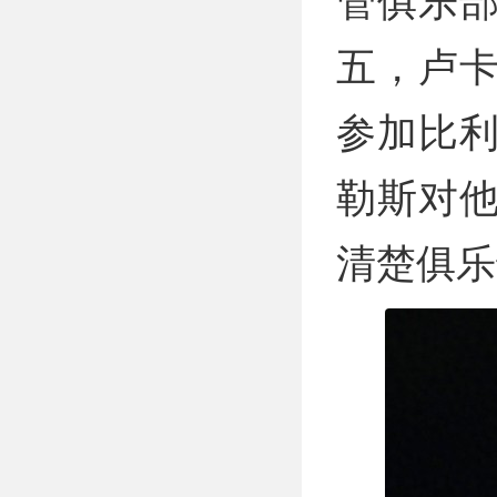
管俱乐
五，卢
参加比
勒斯对
清楚俱乐