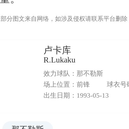
上部分图文来自网络，如涉及侵权请联系平台删除
卢卡库
R.Lukaku
效力球队：那不勒斯
场上位置：前锋
球衣号
出生日期：1993-05-13