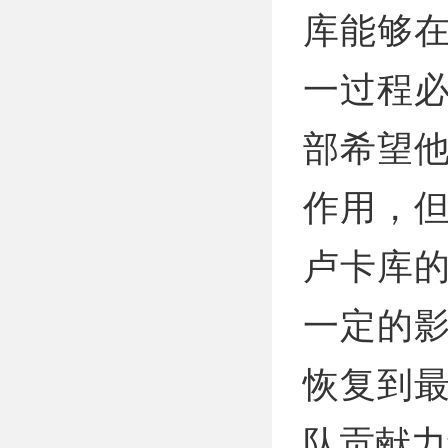
库能够
一过程
部希望
作用，
卢卡库
一定的
恢复到
队贡献力