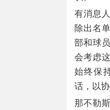
有消息
除出名
部和球
会考虑
始终保
话，以协
那不勒