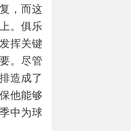
复，而这
上。俱乐
发挥关键
要。尽管
排造成了
保他能够
季中为球