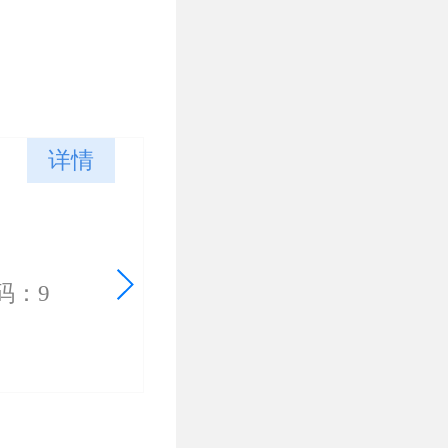
详情
码：9