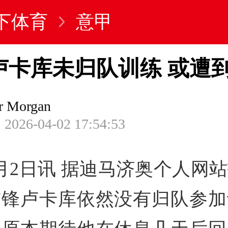
下体育
意甲
卢卡库未归队训练 或遭
r Morgan
2026-04-02 17:54:53
月2日讯 据迪马济奥个人网
前锋卢卡库依然没有归队参加