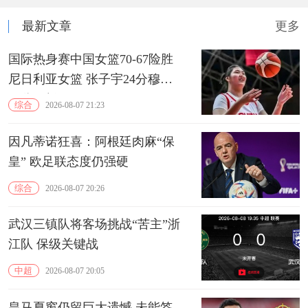
最新文章
更多
国际热身赛中国女篮70-67险胜
尼日利亚女篮 张子宇24分穆萨
15分10板
综合
2026-08-07 21:23
因凡蒂诺狂喜：阿根廷肉麻“保
皇” 欧足联态度仍强硬
综合
2026-08-07 20:26
武汉三镇队将客场挑战“苦主”浙
江队 保级关键战
中超
2026-08-07 20:05
皇马夏窗仍留巨大遗憾 未能签