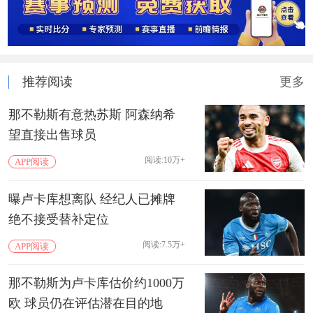
推荐阅读
更多
那不勒斯有意热苏斯 阿森纳希
望直接出售球员
阅读:10万+
APP阅读
曝卢卡库想离队 经纪人已摊牌
绝不接受替补定位
阅读:7.5万+
APP阅读
那不勒斯为卢卡库估价约1000万
欧 球员仍在评估潜在目的地