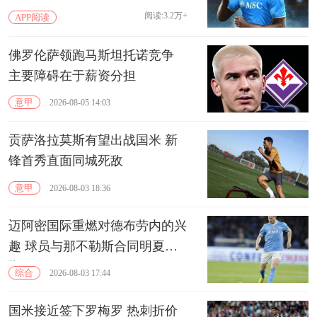
阅读:3.2万+
APP阅读
佛罗伦萨领跑马斯坦托诺竞争
主要障碍在于‌薪资分担‌
意甲
2026-08-05 14:03
贡萨洛拉莫斯有望出战国米 新
锋首秀直面同城死敌
意甲
2026-08-03 18:36
迈阿密国际重燃对德布劳内的兴
趣 球员与那不勒斯合同明夏到
期
综合
2026-08-03 17:44
国米接近签下罗梅罗 热刺折价