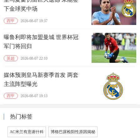
下金球奖中场
西甲
2026-08-07 19:37
曝鲁利即将加盟曼城 世界杯冠
军门将回归
英超
2026-08-07 22:10
媒体预测皇马新赛季首发 两套
主流阵型曝光
西甲
2026-08-07 19:13
热门标签
AC米兰有意谢什科
博格巴尿检阳性原因揭秘