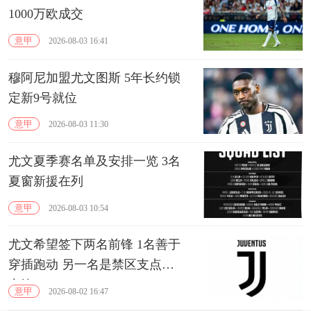
1000万欧成交
意甲
2026-08-03 16:41
穆阿尼加盟尤文图斯 5年长约锁
定新9号就位
意甲
2026-08-03 11:30
尤文夏季赛名单及安排一览 3名
夏窗新援在列
意甲
2026-08-03 10:54
尤文希望签下两名前锋 1名善于
穿插跑动 另一名是禁区支点型
中锋
意甲
2026-08-02 16:47