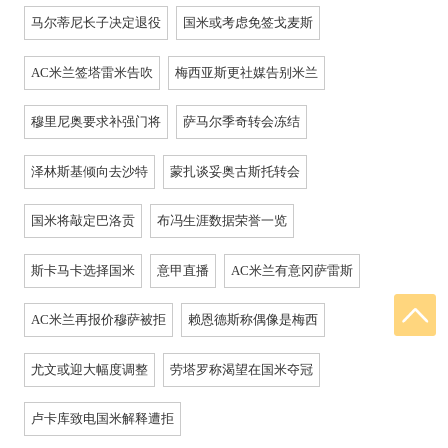
马尔蒂尼长子决定退役
国米或考虑免签戈麦斯
AC米兰签塔雷米告吹
梅西亚斯更社媒告别米兰
穆里尼奥要求补强门将
萨马尔季奇转会冻结
泽林斯基倾向去沙特
蒙扎谈妥奥古斯托转会
国米将敲定巴洛贡
布冯生涯数据荣誉一览
斯卡马卡选择国米
意甲直播
AC米兰有意冈萨雷斯
AC米兰再报价穆萨被拒
赖恩德斯称偶像是梅西
尤文或迎大幅度调整
劳塔罗称渴望在国米夺冠
卢卡库致电国米解释遭拒