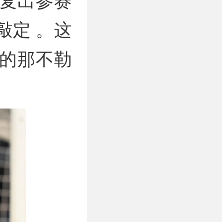
复出参赛
敲定 。这
的那不勒