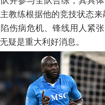
球队并参与全队合练，其具体
主教练根据他的竞技状态来
深陷伤病危机、锋线用人紧张
无疑是重大利好消息。