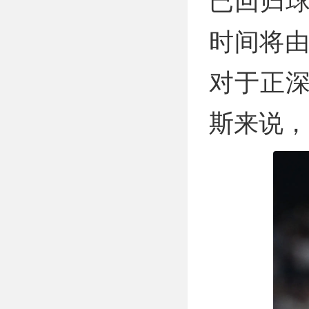
已回归
时间将由
对于正
斯来说，