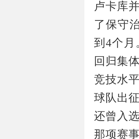
卢卡库
了保守
到4个月
回归集
竞技水
球队出
还曾入
那项赛