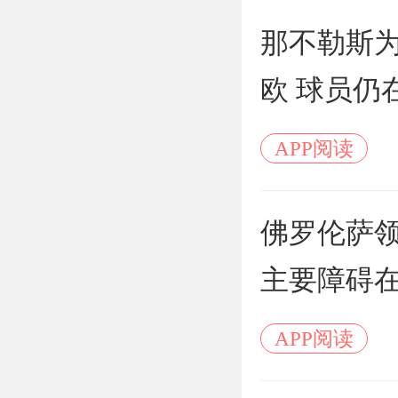
那不勒斯为
欧 球员仍
APP阅读
佛罗伦萨
主要障碍在
APP阅读