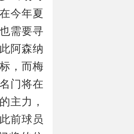
在今年夏
也需要寻
此阿森纳
标，而梅
名门将在
的主力，
此前球员