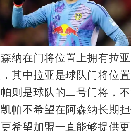
阿森纳在门将位置上拥有拉亚
员，其中拉亚是球队门将位置
凯帕则是球队的二号门将，不
示凯帕不希望在阿森纳长期担
员更希望加盟一直能够提供更