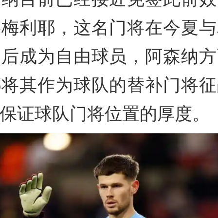
将梅利耶，这名门将在今夏与
之后成为自由球员，阿森纳方
耶将其作为球队的替补门将征
保证球队门将位置的厚度。