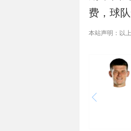
费，球队
本站声明：以