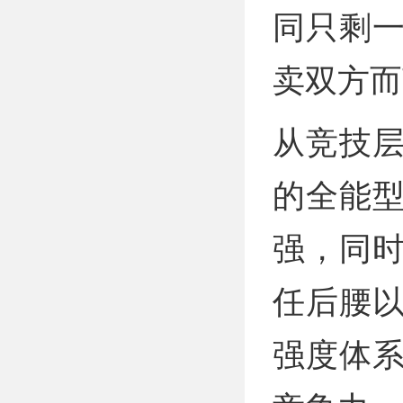
同只剩
卖双方而
从竞技
的全能
强，同
任后腰
强度体