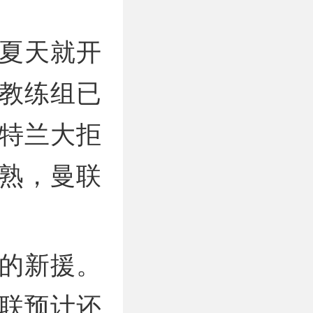
年夏天就开
教练组已
特兰大拒
熟，曼联
的新援。
联预计还