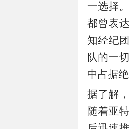
一选择
都曾表
知经纪
队的一
中占据绝
据了解
随着亚
后迅速