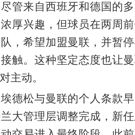
。尽管来自西班牙和德国的多
达浓厚兴趣，但球员在两周前
团队，希望加盟曼联，并暂停
切接触。这种坚定态度也让曼
对主动。
，埃德松与曼联的个人条款早
特兰大管理层调整完成，新任
推动交易进入最终阶段。此前