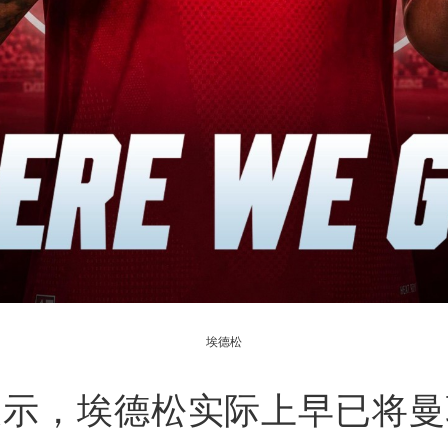
埃德松
表示，埃德松实际上早已将曼