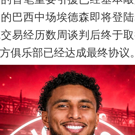
大的巴西中场埃德森即将登陆
笔交易经历数周谈判后终于取
方俱乐部已经达成最终协议