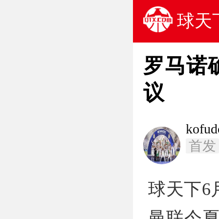
球天
罗马诺
议
kofud
首发
球天下6
曼联今