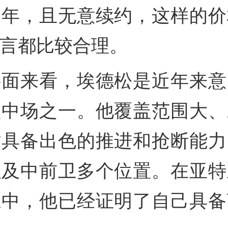
一年，且无意续约，这样的价
言都比较合理。
层面来看，埃德松是近年来意
型中场之一。他覆盖范围大、
时具备出色的推进和抢断能力
以及中前卫多个位置。在亚特
系中，他已经证明了自己具备