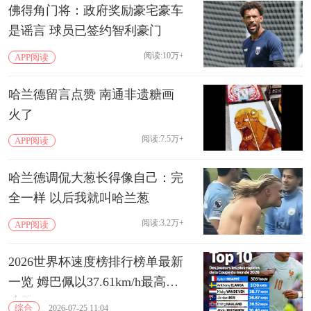
佛得角门将：政府奖励豪宅豪车
是谣言 球员已签约智利豪门
阅读:10万+
APP阅读
哈兰德留言点赞 南通非遗糖画
火了
阅读:7.5万+
APP阅读
哈兰德调侃大葱长得像自己：完
全一样 以后我就叫哈兰葱
阅读:3.2万+
APP阅读
2026世界杯速度榜排行榜单最新
一览 姆巴佩以37.61km/h最高时
速登顶
综合
2026-07-25 11:04