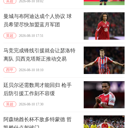
英超
2026-08-10 18:02
曼城与布阿迪达成个人协议 球
员希望尽快加盟蓝月军团
英超
2026-08-10 17:51
马竞完成锋线引援就会让瑟洛特
离队 贝西克塔斯正推动交易
西甲
2026-08-10 18:10
廷贝尔还需数周才能回归 枪手
后防引援工作刻不容缓
英超
2026-08-10 17:30
阿森纳酋长杯不敌多特蒙德 哲
凯赖什点射破门