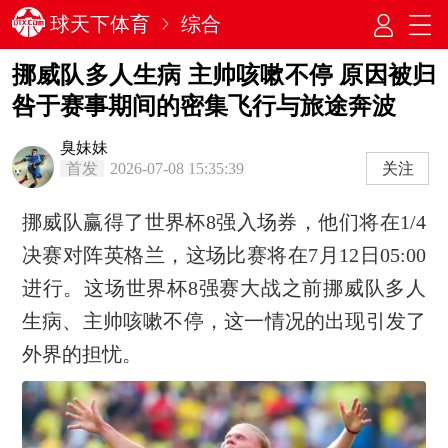
球天下体育
综合
挪威队多人生病 主帅咳嗽不停 原因被归
咎于赛事期间的密集飞行与旅途奔波
臭妹妹
首发
2026-07-08 15:35:39
关注
挪威队赢得了世界杯8强入场券，他们将在1/4
决赛对阵英格兰，这场比赛将在7月12日05:00
进行。这场世界杯8强赛大战之前挪威队多人
生病、主帅咳嗽不停，这一情况的出现引发了
外界的担忧。