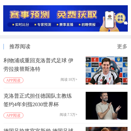
推荐阅读
更多
利物浦或重回克洛普式足球 伊
劳拉接替斯洛特
阅读:10万+
APP阅读
克洛普正式担任德国队主教练
签约4年剑指2030世界杯
阅读:7.5万+
APP阅读
德国足协将官宣新帅 德国足球