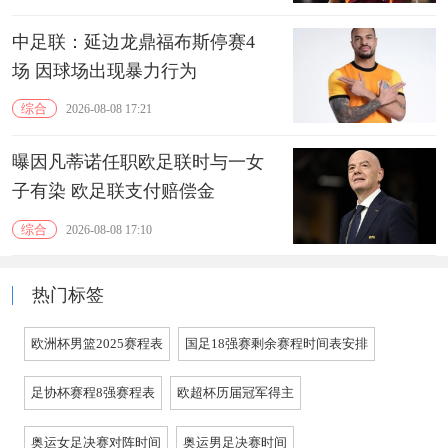
中足联：延边龙鼎福布斯停赛4
场 因球场出现暴力行为
综合
2026-08-08 17:21
曝因凡蒂诺任职欧足联时与一女
子有染 欧足联支付赔偿金
综合
2026-08-08 17:10
热门标签
欧洲杯男篮2025赛程表
国足18强赛剩余赛程时间表安排
足协杯赛程8强赛程表
欧超杯历届冠军得主
奥运女足决赛对阵时间
奥运男足决赛时间