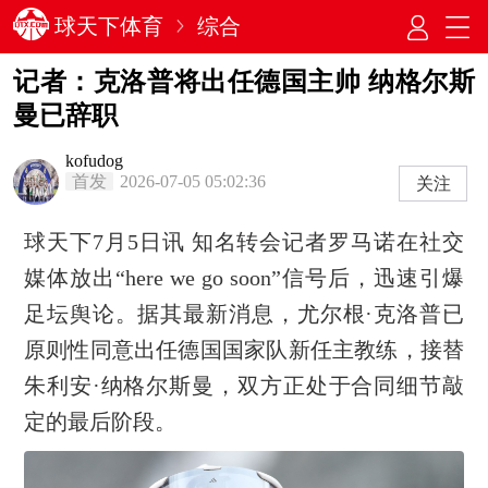
球天下体育
综合
记者：克洛普将出任德国主帅 纳格尔斯
曼已辞职
kofudog
首发
2026-07-05 05:02:36
关注
球天下7月5日讯 知名转会记者罗马诺在社交
媒体放出“here we go soon”信号后，迅速引爆
足坛舆论。据其最新消息，尤尔根·克洛普已
原则性同意出任德国国家队新任主教练，接替
朱利安·纳格尔斯曼，双方正处于合同细节敲
定的最后阶段。