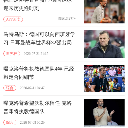
迎来历史性时刻
阅读:3.2万+
APP阅读
马特乌斯：德国可以向西班牙学
习 日耳曼战车世界杯32强出局
世界杯
2026-07-21 21:15
曝克洛普将执教德国队4年 已经
敲定合同细节
综合
2026-07-11 04:47
曝克洛普希望沃勒尔留任 克洛
普即将执教德国队
综合
2026-07-08 05:29