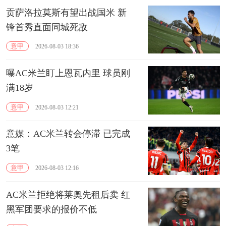
贡萨洛拉莫斯有望出战国米 新
锋首秀直面同城死敌
意甲
2026-08-03 18:36
曝AC米兰盯上恩瓦内里 球员刚
满18岁
意甲
2026-08-03 12:21
意媒：AC米兰转会停滞 已完成
3笔
意甲
2026-08-03 12:16
AC米兰拒绝将莱奥先租后卖 红
黑军团要求的报价不低