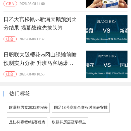
CBA
2026-08-08 14:00
日乙大宫松鼠vs新泻天鹅预测比
分结果 揭幕战谁先拔头筹
综合
2026-08-08 11:32
日职联大阪樱花vs冈山绿雉前瞻
预测实力分析 升班马客场爆冷
良机
综合
2026-08-08 10:55
热门标签
欧洲杯男篮2025赛程表
国足18强赛剩余赛程时间表安排
足协杯赛程8强赛程表
欧超杯历届冠军得主