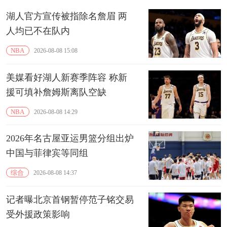
湖人官方宣传被指除名詹眉 两
人均已不在队内
NBA
2026-08-08 15:08
美媒看好湖人新赛季阵容 称新
援可填补詹姆斯离队空缺
NBA
2026-08-08 14:29
2026年名古屋亚运男篮分组出炉
中国与菲律宾等同组
综合
2026-08-08 14:37
记者曝北京首钢暂停范子铭交易
受外援政策影响