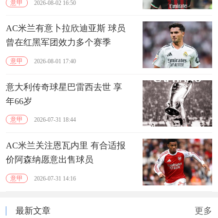
意甲
2026-08-02 16:50
AC米兰有意卜拉欣迪亚斯 球员
曾在红黑军团效力多个赛季
意甲
2026-08-01 17:40
意大利传奇球星巴雷西去世 享
年66岁
意甲
2026-07-31 18:44
AC米兰关注恩瓦内里 有合适报
价阿森纳愿意出售球员
意甲
2026-07-31 14:16
最新文章
更多