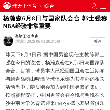
球天下体育
综合
杨瀚森6月8日与国家队会合 郭士强称
NBA经验非常重要
海蛎王汉库克
首发
2026-06-03 20:37:40
关注
球天下6月3日讯 据中国男篮现任主教练郭士
强在今日的说法，杨瀚森会在6月8日与国家队
会合。目前，球员本人已经回国且会在近期参
与到青岛崂山啤酒篮球俱乐部为其举办的相关
活动当中，随后则会加入到中国男篮的集训。
按照赛程安排，中国男篮会在今晚与明晚在长
沙中南大学体育馆迎来FMP拉德尼基男篮俱乐