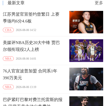
最新文章
更多
江苏男篮官宣签约曾繁日 上赛
季场均6分4.6板
CBA
2026-08-06 14:52
美媒评NBA历史20大中锋 贾巴
尔领衔现役2人上榜
NBA
2026-08-06 14:01
76人官宣波普加盟 合同系1年
390万美元
NBA
2026-08-06 13:19
巴萨紧盯巴黎对费兰托雷斯的报