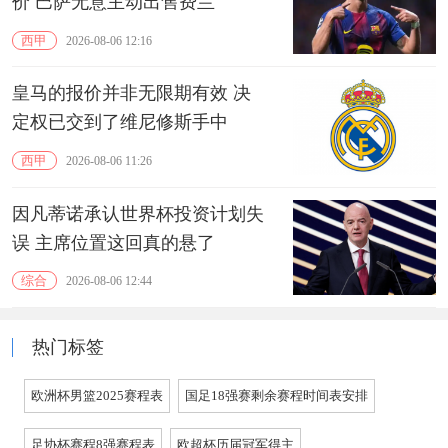
价 巴萨无意主动出售费兰
西甲
2026-08-06 12:16
皇马的报价并非无限期有效 决
定权已交到了维尼修斯手中
西甲
2026-08-06 11:26
因凡蒂诺承认世界杯投资计划失
误 主席位置这回真的悬了
综合
2026-08-06 12:44
热门标签
欧洲杯男篮2025赛程表
国足18强赛剩余赛程时间表安排
足协杯赛程8强赛程表
欧超杯历届冠军得主