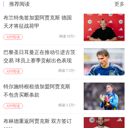
推荐阅读
更多
布兰特免签加盟阿贾克斯 德国
天才将征战荷甲
阅读:10万+
APP阅读
巴黎圣日耳曼正在推动引进古茨
交易 球员上赛季贡献出色表现
阅读:7.5万+
APP阅读
特尔施特根租借加盟阿贾克斯
不包含买断条款
阅读:3.2万+
APP阅读
布林德重返阿贾克斯 双方签订