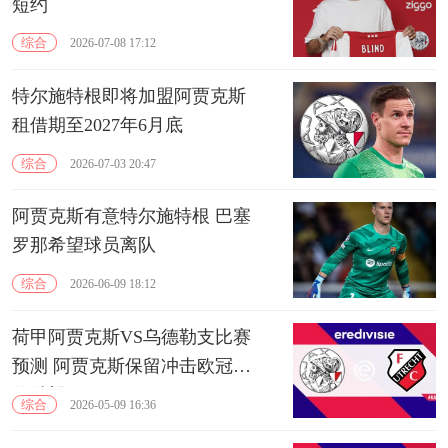
短约
综合
2026-07-08 17:12
特尔施特根即将加盟阿贾克斯
租借期至2027年6月底
综合
2026-07-03 20:47
阿贾克斯有意特尔施特根 巴塞
罗那希望球员离队
综合
2026-06-09 18:12
荷甲阿贾克斯VS乌德勒支比赛
预测 阿贾克斯保留冲击欧冠席
位希望
综合
2026-05-09 16:36