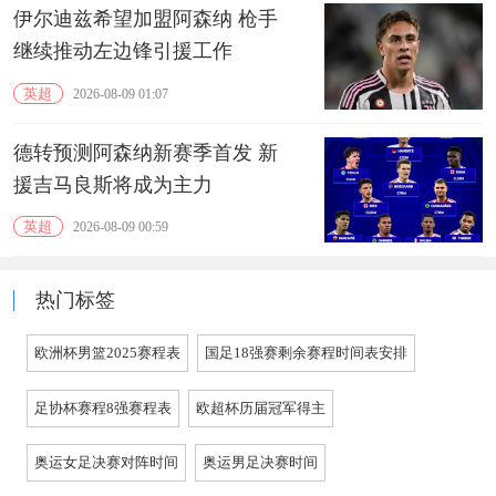
伊尔迪兹希望加盟阿森纳 枪手
继续推动左边锋引援工作
英超
2026-08-09 01:07
德转预测阿森纳新赛季首发 新
援吉马良斯将成为主力
英超
2026-08-09 00:59
热门标签
欧洲杯男篮2025赛程表
国足18强赛剩余赛程时间表安排
足协杯赛程8强赛程表
欧超杯历届冠军得主
奥运女足决赛对阵时间
奥运男足决赛时间