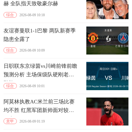
赫 全队指天致敬豪尔赫
综合
2026-08-09 10:18
友谊赛曼联1-1巴黎 两队新赛季
隐患全露了
综合
2026-08-09 10:09
日职联东京绿茵vs川崎前锋前瞻
预测分析 主场保级队硬刚老牌
劲旅
综合
2026-08-09 10:01
阿莫林执教AC米兰前三场比赛
均不胜 红黑军团新帅面对较大
压力
意甲
2026-08-09 01:19