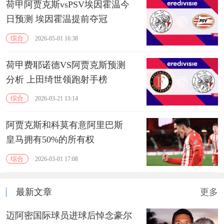
荷甲阿贾克斯vsPSV埃因霍温今
日预测 埃因霍温提前夺冠
综合
2026-05-01 16:38
荷甲费耶诺德VS阿贾克斯预测
分析 上田绮世领跑射手榜
综合
2026-03-21 13:14
阿贾克斯和科莫有意阿里巴斯
皇马拥有50%的所有权
综合
2026-03-01 17:08
最新文章
更多
迈阿密国际球员进球后悼念豪尔