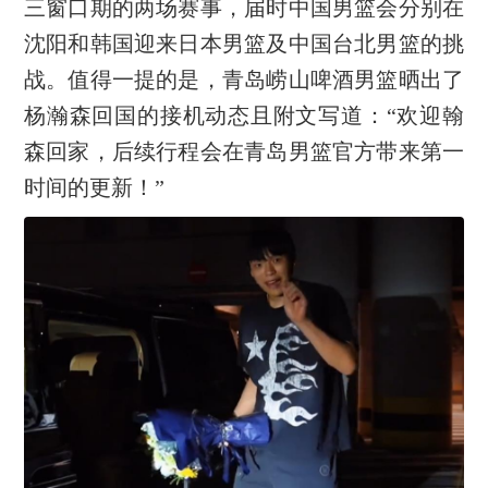
三窗口期的两场赛事，届时中国男篮会分别在
沈阳和韩国迎来日本男篮及中国台北男篮的挑
战。值得一提的是，青岛崂山啤酒男篮晒出了
杨瀚森回国的接机动态且附文写道：“欢迎翰
森回家，后续行程会在青岛男篮官方带来第一
时间的更新！”