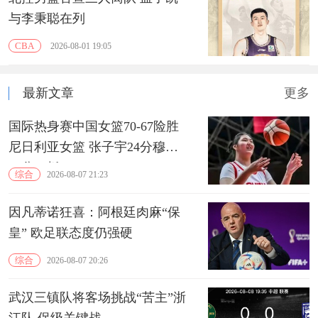
与李秉聪在列
CBA
2026-08-01 19:05
最新文章
更多
国际热身赛中国女篮70-67险胜
尼日利亚女篮 张子宇24分穆萨
15分10板
综合
2026-08-07 21:23
因凡蒂诺狂喜：阿根廷肉麻“保
皇” 欧足联态度仍强硬
综合
2026-08-07 20:26
武汉三镇队将客场挑战“苦主”浙