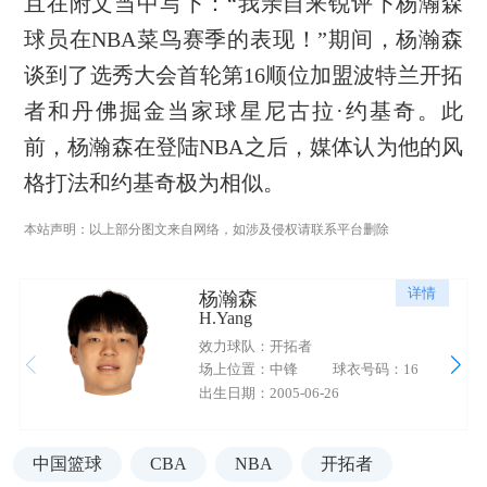
且在附文当中写下：“我亲自来锐评下杨瀚森
球员在NBA菜鸟赛季的表现！”期间，杨瀚森
谈到了选秀大会首轮第16顺位加盟波特兰开拓
者和丹佛掘金当家球星尼古拉·约基奇。此
前，杨瀚森在登陆NBA之后，媒体认为他的风
格打法和约基奇极为相似。
本站声明：以上部分图文来自网络，如涉及侵权请联系平台删除
详情
杨瀚森
H.Yang
效力球队：开拓者
场上位置：中锋
球衣号码：16
出生日期：2005-06-26
中国篮球
CBA
NBA
开拓者