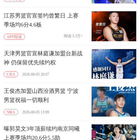
江苏男篮官宣签约曾繁日 上赛
季场均6分4.6板
阅读:3.2万+
APP阅读
天津男篮官宣林庭谦加盟台新战
神 仍保留优先续约权
CBA
2026-08-05 20:07
王俊杰加盟山西汾酒男篮 宁波
男篮祝福一切顺利
NBA
2026-08-05 13:09
曝郭昊文3年顶薪续约南京同曦
上赛季场均20.6分5.5助