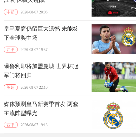
江队 保级关键战
中超
2026-08-07 20:05
皇马夏窗仍留巨大遗憾 未能签
下金球奖中场
西甲
2026-08-07 19:37
曝鲁利即将加盟曼城 世界杯冠
军门将回归
英超
2026-08-07 22:10
媒体预测皇马新赛季首发 两套
主流阵型曝光
西甲
2026-08-07 19:13