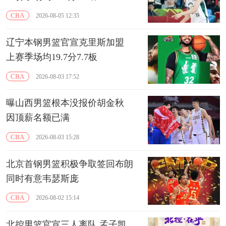
CBA
2026-08-05 12:35
辽宁本钢男篮官宣克里斯加盟
上赛季场均19.7分7.7板
CBA
2026-08-03 17:52
曝山西男篮根本没报价胡金秋
因顶薪名额已满
CBA
2026-08-03 15:28
北京首钢男篮积极争取签回布朗
同时有意韦瑟斯庞
CBA
2026-08-02 15:14
北控男篮官宣三人离队 孟子凯