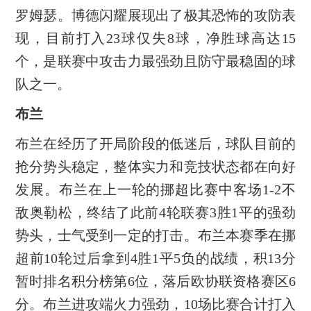
罗姆瑟。博德闪耀展现出了极其恐怖的攻防表
现，目前打入23球仅失8球，净胜球高达15
个，是联赛中攻击力最强劲且防守最稳固的球
队之一。
布兰
布兰在经历了开局阶段的低迷后，球队目前的
抢分势头稳定，整体实力和竞技状态都在向好
发展。布兰在上一轮的挪超比赛中客场1-2不
敌奥勒松，终结了此前4轮联赛3胜1平的强劲
势头，士气受到一定的打击。布兰本赛季在挪
超前10轮过后拿到4胜1平5负的战绩，积13分
暂时排名积分榜第6位，落后欧协联资格赛区6
分。布兰进攻端火力强劲，10场比赛合计打入