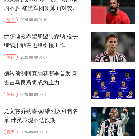
均不胜 红黑军团新帅面对较大
压力
意甲
2026-08-09 01:19
伊尔迪兹希望加盟阿森纳 枪手
继续推动左边锋引援工作
英超
2026-08-09 01:07
德转预测阿森纳新赛季首发 新
援吉马良斯将成为主力
英超
2026-08-09 00:59
尤文将乔纳森-戴维列入可售名
单 球员表现不达预期
意甲
2026-08-09 00:51