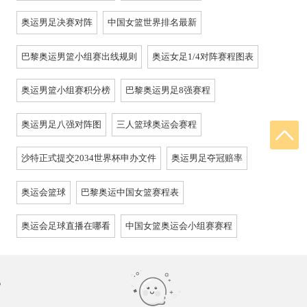
奥运男足决赛对阵
中国女篮世界排名最新
巴黎奥运男篮小组赛出线规则
奥运女足1/4对阵赛程图表
奥运男篮小组赛积分榜
巴黎奥运男足8强赛程
奥运男足八强对阵图
三人篮球奥运会赛程
沙特正式提交2034世界杯申办文件
奥运男足夺冠赔率
奥运会篮球
巴黎奥运中国女篮赛程表
奥运会足球直播在哪看
中国女篮奥运会小组赛赛程