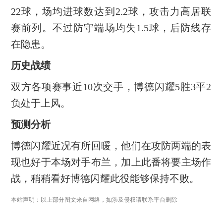
22球，场均进球数达到2.2球，攻击力高居联
赛前列。不过防守端场均失1.5球，后防线存
在隐患。
历史战绩
双方各项赛事近10次交手，博德闪耀5胜3平2
负处于上风。
预测分析
博德闪耀近况有所回暖，他们在攻防两端的表
现也好于本场对手布兰，加上此番将要主场作
战，稍稍看好博德闪耀此役能够保持不败。
本站声明：以上部分图文来自网络，如涉及侵权请联系平台删除