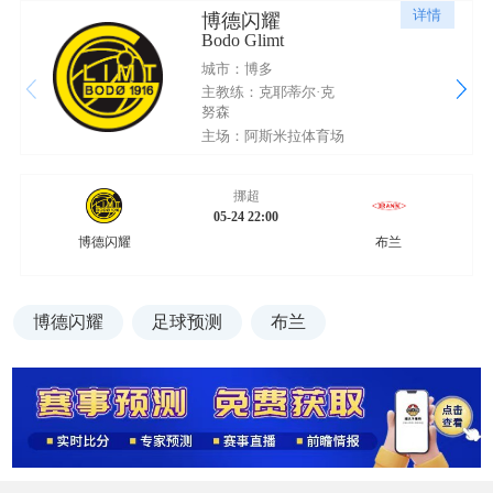
详情
博德闪耀
Bodo Glimt
城市：博多
主教练：克耶蒂尔·克
努森
主场：阿斯米拉体育场
挪超
05-24 22:00
博德闪耀
布兰
博德闪耀
足球预测
布兰