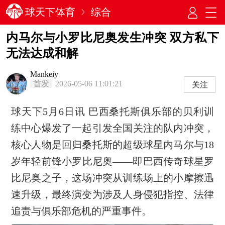
球天下体育
综合
内马尔与小罗比尼奥发生冲突 双方私下
无法达成和解
Mankeiy
首发
2026-05-06 11:01:21
关注
球天下5月6日讯 巴西桑托斯俱乐部的贝利训
练中心爆发了一起引发全国关注的队内冲突，
核心人物是回归桑托斯的超级球星内马尔与18
岁年轻前锋小罗比尼奥——即巴西传奇球星罗
比尼奥之子，这场冲突从训练场上的小摩擦迅
速升级，最终演变为涉及人身侵犯指控、法律
追责与俱乐部危机的严重事件。