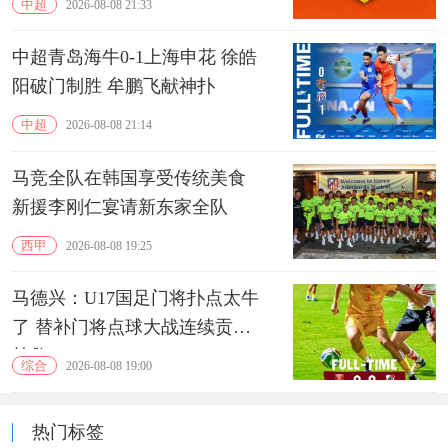
中超
2026-08-08 21:33
中超青岛海牛0-1上海申花 徐皓
阳破门制胜 牟鹏飞献神扑
中超
2026-08-08 21:14
马竞全队在韩国享受传统美食
新援李刚仁宴请新东家全队
西甲
2026-08-08 19:25
马德兴：U17国足门将扑点太牛
了 替补门将点球大战连续贡献
扑救
综合
2026-08-08 19:00
热门标签