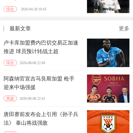
综合
2026-04-28 10:43
最新文章
更多
卢卡库加盟费内巴切交易正加速
推进 球员预计转战土超
综合
2026-08-08 22:49
阿森纳官宣吉马良斯加盟 枪手
迎来中场强援
英超
2026-08-08 22:41
唐田赛前发布会上引用《孙子兵
法》 泰山将战强敌