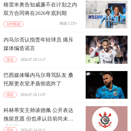
格雷米奥告知威廉不在计划之内
双方合同将在2026年底到期
阅读:3.2万+
APP阅读
内马尔否认指责年轻球员 痛斥
媒体编造谣言
综合
2026-07-28 15:17
巴西媒体曝内马尔辱骂队友 桑
托斯更衣室矛盾彻底炸了
综合
2026-07-28 11:07
科林蒂安主帅谈德佩 公开表达
挽留意愿 但也承认目前尚未达
成协议
综合
2026-07-24 18:11