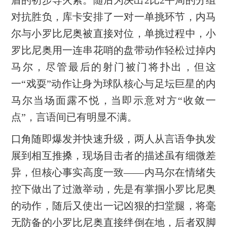
对抗胜负，库卡安排了一对一单挑环节，内马
尔与小罗比尼奥被直接对位，单挑过程中，小
罗比尼奥用一连串花哨的盘带动作轻松过掉内
马尔，尽管最后的射门被门将扑出，但这
一“戏耍”动作让身为球队核心与足坛巨星的内
马尔当场面露不悦，当即示意对方“收敛一
点”，言语间已有明显不满。
口角随即爆发并快速升级，两人从言语争执发
展到相互推搡，现场目击者的描述虽有细微差
异，但核心事实高度一致——内马尔在情绪失
控下做出了过激举动，先是有掌掴小罗比尼奥
的动作，随后又使出一记凶狠的扫堂腿，将毫
无防备的小罗比尼奥直接绊倒在地，后者双脚